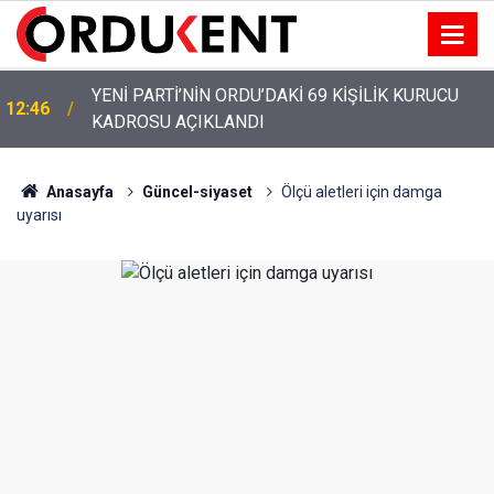
YENİ PARTİ’NİN ORDU’DAKİ 69 KİŞİLİK KURUCU
12:46
KADROSU AÇIKLANDI
YENİ PARTİ ALTINORDU’DA KURUCU YÖNETİMİNİ
12:22
AÇIKLADI
Anasayfa
Güncel-siyaset
Ölçü aletleri için damga
uyarısı