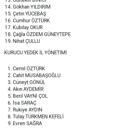
Gültekin BİNİCİ
Gökhan YILDIRIM
Çetin YÜCEBAŞ
Cumhur ÖZTÜRK
Kubilay OKUR
Çağla ÖZDEM GÜNEYTEPE
Nihat ÇULLU
KURUCU YEDEK İL YÖNETİMİ
Cemil ÖZTÜRK
Cahit MUSABAŞOĞLU
Cüneyt GÖNÜL
Akın AYDEMİR
Beril VAYNİ ÇOL
İsa SARAÇ
Rukiye AYDIN
Tülay TÜRKMEN KEFELİ
Evren SAĞRA