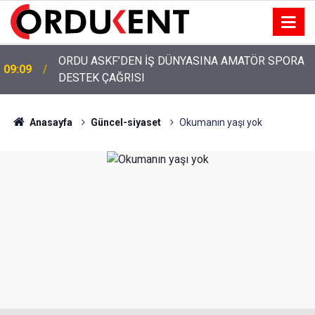
ORDU ASKF’DEN İŞ DÜNYASINA AMATÖR SPORA
09:09
DESTEK ÇAĞRISI
YUH ARTIK! KARLIBEL, TURİZM BAHANESİYLE
13:00
AKYAZI'DA IŞGALCİLERİ SAVUNUYOR!
Anasayfa
Güncel-siyaset
Okumanın yaşı yok