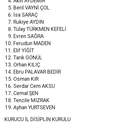
Akın AYDEMİR
Beril VAYNİ ÇOL
İsa SARAÇ
Rukiye AYDIN
Tülay TÜRKMEN KEFELİ
Evren SAĞRA
Ferudun MADEN
Elif YİĞİT
Tarık GÖNÜL
Orhan KILIÇ
Ebru PALAVAR BEDİR
Osman KIR
Serdar Cem AKSU
Cemal ŞEN
Tenzile MIZRAK
Ayhan YURTSEVEN
KURUCU İL DİSİPLİN KURULU