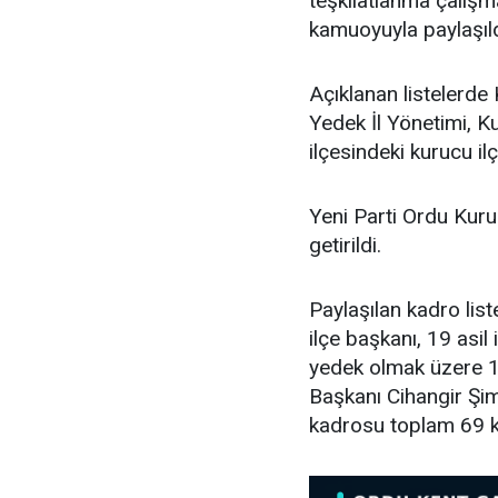
teşkilatlanma çalış
kamuoyuyla paylaşıld
Açıklanan listelerde 
Yedek İl Yönetimi, K
ilçesindeki kurucu ilç
Yeni Parti Ordu Kuru
getirildi.
Paylaşılan kadro lis
ilçe başkanı, 19 asil i
yedek olmak üzere 11
Başkanı Cihangir Şimş
kadrosu toplam 69 k