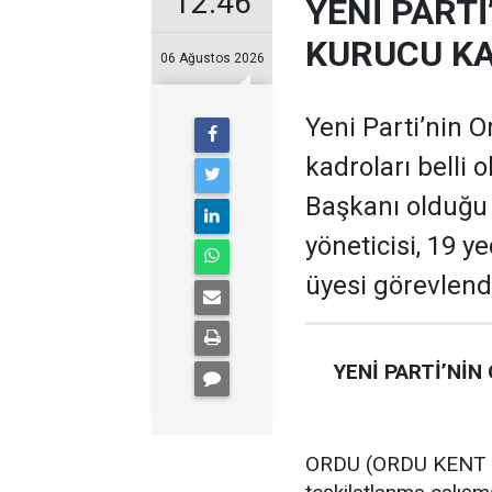
12:46
YENİ PARTİ
KURUCU KA
06 Ağustos 2026
Yeni Parti’nin O
kadroları belli 
Başkanı olduğu te
yöneticisi, 19 ye
üyesi görevlendi
YENİ PARTİ’NİN
ORDU (ORDU KENT GA