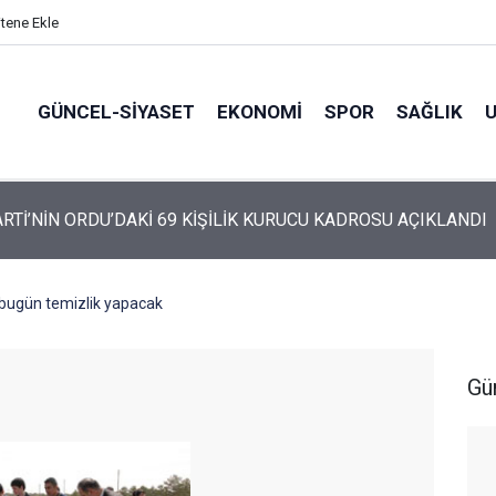
itene Ekle
GÜNCEL-SIYASET
EKONOMI
SPOR
SAĞLIK
ARTİ ALTINORDU’DA KURUCU YÖNETİMİNİ AÇIKLADI
 bugün temizlik yapacak
Gü