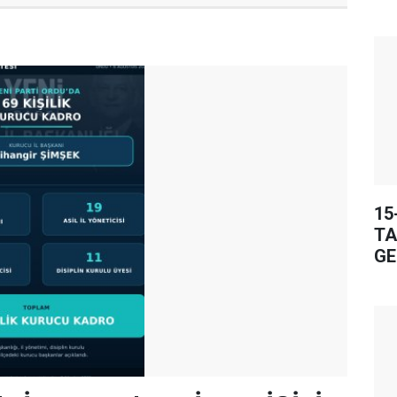
15
TA
GE