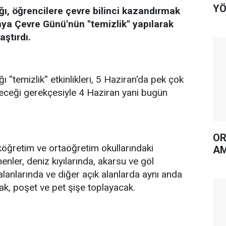
YÖ
ığı, öğrencilere çevre bilinci kazandırmak
ya Çevre Günü'nün ''temizlik'' yapılarak
aştırdı.
ı ''temizlik'' etkinlikleri, 5 Haziran'da pek çok
rileceği gerekçesiyle 4 Haziran yani bugün
OR
öğretim ve ortaöğretim okullarındaki
AM
nler, deniz kıyılarında, akarsu ve göl
alanlarında ve diğer açık alanlarda aynı anda
cak, poşet ve pet şişe toplayacak.