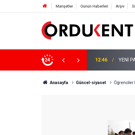
Manşetler
Günün Haberleri
Arşiv
S
 KİŞİLİK KURUCU KADROSU AÇIKLANDI
24
12:22
YENİ P
Anasayfa
Güncel-siyaset
Öğrenciler