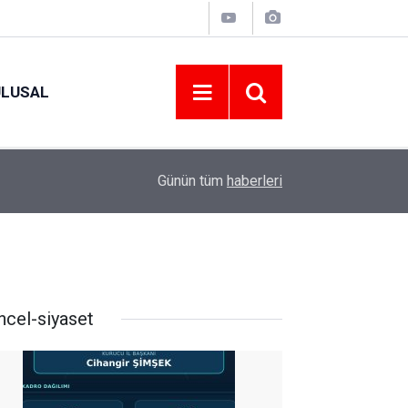
ULUSAL
09:09
ORDU ASKF’DEN İŞ DÜNYASINA AMATÖR SPO
Günün tüm
haberleri
ncel-siyaset