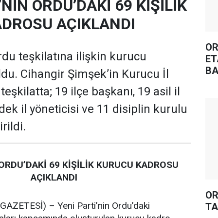
’NİN ORDU’DAKİ 69 KİŞİLİK
DROSU AÇIKLANDI
OR
rdu teşkilatına ilişkin kurucu
ET
BA
oldu. Cihangir Şimşek’in Kurucu İl
şkilatta; 19 ilçe başkanı, 19 asil il
dek il yöneticisi ve 11 disiplin kurulu
rildi.
 ORDU’DAKİ 69 KİŞİLİK KURUCU KADROSU
AÇIKLANDI
OR
ZETESİ) – Yeni Parti’nin Ordu’daki
TA