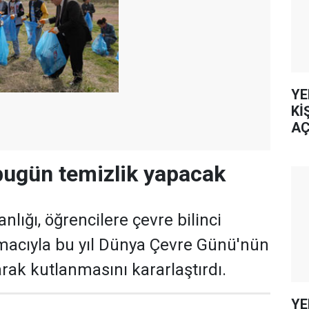
YE
Kİ
AÇ
bugün temizlik yapacak
anlığı, öğrencilere çevre bilinci
acıyla bu yıl Dünya Çevre Günü'nün
larak kutlanmasını kararlaştırdı.
YE