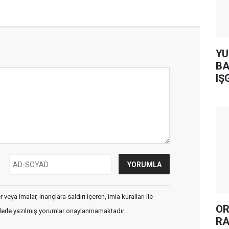
YUH AR
BA
IŞ
veya imalar, inançlara saldırı içeren, imla kuralları ile
OR
flerle yazılmış yorumlar onaylanmamaktadır.
RA