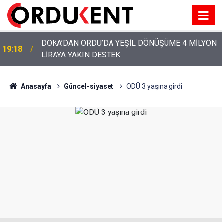
DOKA’DAN ORDU’DA YEŞİL DÖNÜŞÜME 4 MİLYON
19:18
LİRAYA YAKIN DESTEK
YENİ PARTİ’NİN ORDU’DAKİ 69 KİŞİLİK KURUCU
12:46
KADROSU AÇIKLANDI
Anasayfa
Güncel-siyaset
ODÜ 3 yaşına girdi