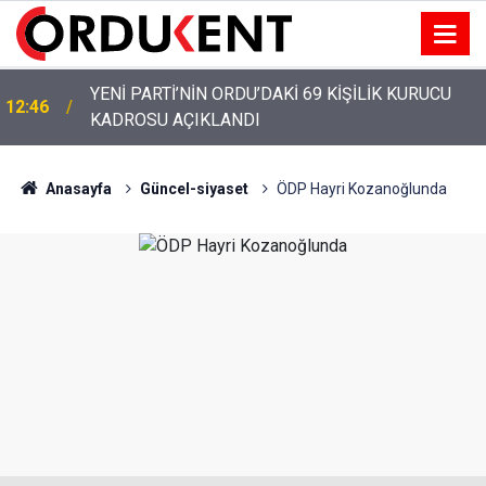
YENİ PARTİ’NİN ORDU’DAKİ 69 KİŞİLİK KURUCU
12:46
KADROSU AÇIKLANDI
YENİ PARTİ ALTINORDU’DA KURUCU YÖNETİMİNİ
12:22
AÇIKLADI
Anasayfa
Güncel-siyaset
ÖDP Hayri Kozanoğlunda