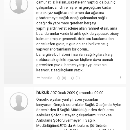
çamur at izi kalsın..gazetelerin yaptığı da bu..hiç
çalışanlardan dinlemişlermi gerçeği..ne kadar
meraklıyız sağlıkçıları hemen dar ağacına
göndermeye..sağlık ocağı çalışanları sağlık
ocağında yapılması gereken herşeyi
yapmışlardır..vefat edene allah rahmet etsin, ama
bazı durumlar vardır ki artık çok da yapacak bişey
kalmamamıştır.gencecik doktoru karalamadan
önce lütfen gidin, 2 gün onlarla birlikte ne iş
yapıyorlar ortamlarını bir görün..
bana göre bu haberi insanları sağlıkçılara karşı
dolduracak şekilde yazan kişilere dava açmalı..
gerçekten yazık, hemen yargılayıp cezasını
kesiyoruz sağlıkçıların yazık..
Yanıtla
(0)
(0)
hukuk
/ 07 Ocak 2009 Çarşamba 09:00
Öncelikle yalan yanlış haber yapanları
kınıyorum.Gerçek sorumlular Sağlık Ocağında Aylar
öncesinden İl Sağlık Müdürlüğünden defalarca
Anbulas Şöförü isteyen çalışanlarmı.??Yoksa
Anbulans Şöförü vermeyen İl Sağlık
Müdürlüğümü.!!?Orda Anbulans Şöförünün