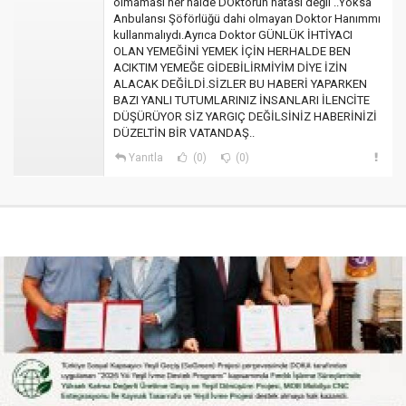
olmaması her halde DOktorun hatası değil ..Yoksa
Anbulansı Şöförlüğü dahi olmayan Doktor Hanımmı
kullanmalıydı.Ayrıca Doktor GÜNLÜK İHTİYACI
OLAN YEMEĞİNİ YEMEK İÇİN HERHALDE BEN
ACIKTIM YEMEĞE GİDEBİLİRMİYİM DİYE İZİN
ALACAK DEĞİLDİ.SİZLER BU HABERİ YAPARKEN
BAZI YANLI TUTUMLARINIZ İNSANLARI İLENCİTE
DÜŞÜRÜYOR SİZ YARGIÇ DEĞİLSİNİZ HABERİNİZİ
DÜZELTİN BİR VATANDAŞ..
Yanıtla
(0)
(0)