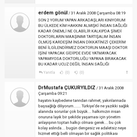
erdem gönül
/ 31 Aralık 2008 Çarşamba 08:19
SON 2 YORUM YAPAN ARKADAŞLARI KINIYORUM
BU ÜLKEDE KİM HAKKINI ALMIŞKİ İNSAN SAĞLIĞI
KADAR ÖNEMLİ NE OLABİLİR KALKIPDA ŞİMDİ
DOKTORLARIN MAAŞINIMI TARTIŞALIM İNSAN
ÖLMÜŞ KARDEŞİM İNSAN DİKKATİNİZİ ÇEKERİM
BENİ İLGİLENDİRMEZ DOKTORUN MAAŞI DOKTOR
İŞİNİ YAPACAK GİDİPDE EVDE YATMAYACAK
YAPAMIYOSA DOKTORLUĞU YAPANA BIRAKACAK
BU KADAR UCUZ DEĞİL İNSAN SAĞLIĞI
Yanıtla
(0)
(0)
DrMustafa ÇUKURYILDIZ
/ 31 Aralık 2008
Çarşamba 09:21
hayatını kaybedene tanrıdan rahmet, yakınlarınada
başsağlığı diliyorum........ Türkiye'de ne yazıkki sağlık
alanında sorunlar çok büyük.... halkımızın insan
onuruna layık bir şekilde yaşaması için yönetim
anlayışının toptan halkçı olması gerek.... bu çok
kolay aslında.... bugün dengesiz ve adaletsiz neye
hizmet ettiği belli olmayan bir sağlık politikası