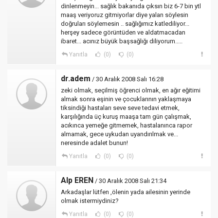
dinlenmeyin... sağlık bakanıda çıksın biz 6-7 bin ytl
maaş veriyoruz gitmiyorlar diye yalan söylesin
doğruları söylemesin .. sağlığımız katlediliyor...
herşey sadece görüntüden ve aldatmacadan
ibaret... acınız büyük başsağlığı diliyorum.....
Yanıtla
(0)
(0)
dr.adem
/ 30 Aralık 2008 Salı 16:28
zeki olmak, seçilmiş öğrenci olmak, en ağır eğitimi
almak sonra eşinin ve çocuklarının yaklaşmaya
tiksindiği hastaları seve seve tedavi etmek,
karşılığında üç kuruş maaşa tam gün çalışmak,
acıkınca yemeğe gitmemek, hastalanınca rapor
almamak, gece uykudan uyandırılmak ve...
neresinde adalet bunun!
Yanıtla
(0)
(0)
Alp EREN
/ 30 Aralık 2008 Salı 21:34
Arkadaşlar lütfen ,ölenin yada ailesinin yerinde
olmak istermiydiniz?
Yanıtla
(0)
(0)