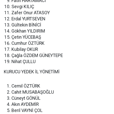
Fatih HARTAMACI
Sevgi KILIÇ
Zafer Onur ATASOY
Erdal YURTSEVEN
Gültekin BİNİCİ
Gökhan YILDIRIM
Çetin YÜCEBAŞ
Cumhur ÖZTÜRK
Kubilay OKUR
Çağla ÖZDEM GÜNEYTEPE
Nihat ÇULLU
KURUCU YEDEK İL YÖNETİMİ
Cemil ÖZTÜRK
Cahit MUSABAŞOĞLU
Cüneyt GÖNÜL
Akın AYDEMİR
Beril VAYNİ ÇOL