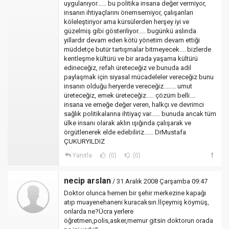
uygulanıyor...... bu politika insana değer vermiyor,
insanın ihtiyaçlarını önemsemiyor, çalışanları
köleleştiriyor ama kürsülerden herşey iyi ve
güzelmiş gibi gösteriliyor..... bugünkü aslında
yıllardır devam eden kötü yönetim devam ettiği
müddetçe butür tartışmalar bitmeyecek.... bizlerde
kentleşme kültürü ve bir arada yaşama kültürü
edineceğiz, refah üreteceğiz ve bunuda adil
paylaşmak için siyasal mücadeleler vereceğiz bunu
insanın olduğu heryerde vereceğiz........ umut
üreteceğiz, emek üreteceğiz..... çözüm belli....
insana ve emeğe değer veren, halkçı ve devrimci
sağlık politikalarına ihtiyaç var...... bunuda ancak tüm
ülke insanı olarak aklın ışığında çalışarak ve
örgütlenerek elde edebiliriz...... DrMustafa
ÇUKURYILDIZ
Yanıtla
(0)
(0)
necip arslan
/ 31 Aralık 2008 Çarşamba 09:47
Doktor olunca hemen bir şehir merkezine kapağı
atıp muayenehaneni kuracaksın.İlçeymiş köymüş,
onlarda ne?Ücra yerlere
öğretmen,polis,asker,memur gitsin doktorun orada