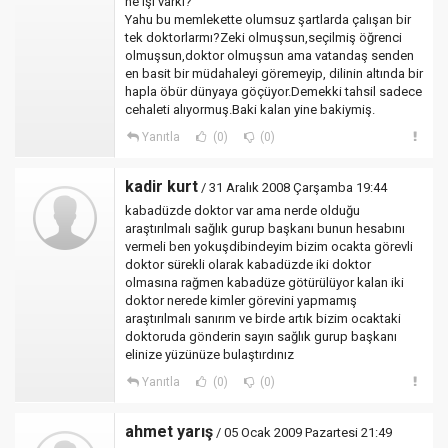
ne işi varki?
Yahu bu memlekette olumsuz şartlarda çalışan bir
tek doktorlarmı?Zeki olmuşsun,seçilmiş öğrenci
olmuşsun,doktor olmuşsun ama vatandaş senden
en basit bir müdahaleyi göremeyip, dilinin altında bir
hapla öbür dünyaya göçüyor.Demekki tahsil sadece
cehaleti alıyormuş.Baki kalan yine bakiymiş.
Yanıtla
(0)
(0)
kadir kurt
/ 31 Aralık 2008 Çarşamba 19:44
kabadüzde doktor var ama nerde olduğu
araştırılmalı sağlık gurup başkanı bunun hesabını
vermeli ben yokuşdibindeyim bizim ocakta görevli
doktor sürekli olarak kabadüzde iki doktor
olmasına rağmen kabadüze götürülüyor kalan iki
doktor nerede kimler görevini yapmamış
araştırılmalı sanırım ve birde artık bizim ocaktaki
doktoruda gönderin sayın sağlık gurup başkanı
elinize yüzünüze bulaştırdınız
Yanıtla
(0)
(0)
ahmet yarış
/ 05 Ocak 2009 Pazartesi 21:49