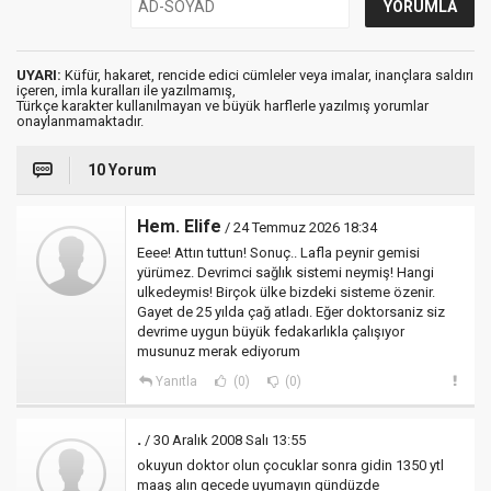
UYARI:
Küfür, hakaret, rencide edici cümleler veya imalar, inançlara saldırı
içeren, imla kuralları ile yazılmamış,
Türkçe karakter kullanılmayan ve büyük harflerle yazılmış yorumlar
onaylanmamaktadır.
10 Yorum
Hem. Elife
/ 24 Temmuz 2026 18:34
Eeee! Attın tuttun! Sonuç.. Lafla peynir gemisi
yürümez. Devrimci sağlık sistemi neymiş! Hangi
ulkedeymis! Birçok ülke bizdeki sisteme özenir.
Gayet de 25 yılda çağ atladı. Eğer doktorsaniz siz
devrime uygun büyük fedakarlıkla çalışıyor
musunuz merak ediyorum
Yanıtla
(0)
(0)
.
/ 30 Aralık 2008 Salı 13:55
okuyun doktor olun çocuklar sonra gidin 1350 ytl
maaş alın gecede uyumayın gündüzde