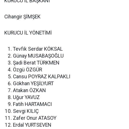
KURUCU İL BAŞKANI
Cihangir ŞİMŞEK
KURUCU İL YÖNETİMİ
Tevfik Serdar KÖKSAL
Günay MUSABAŞOĞLU
Şadi Berat TÜRKMEN
Özgü ÖZGÜR
Cansu POYRAZ KALPAKLI
Gökhan YEŞİLYURT
Atakan ÖZKAN
Uğur YAVUZ
Fatih HARTAMACI
Sevgi KILIÇ
Zafer Onur ATASOY
Erdal YURTSEVEN