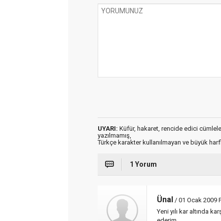
UYARI:
Küfür, hakaret, rencide edici cümleler 
yazılmamış,
Türkçe karakter kullanılmayan ve büyük har
1 Yorum
Ünal
/ 01 Ocak 2009 
Yeni yılı kar altında ka
ederim.