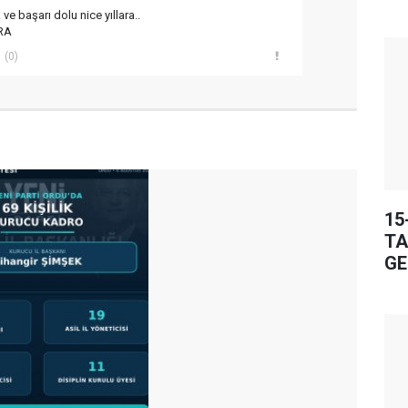
ve başarı dolu nice yıllara..
RA
(0)
15
TA
GE