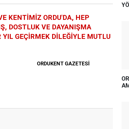
YÖ
VE KENTİMİZ ORDU'DA, HEP
RIŞ, DOSTLUK VE DAYANIŞMA
R YIL GEÇİRMEK DİLEĞİYLE MUTLU
ORDUKENT GAZETESİ
OR
AM