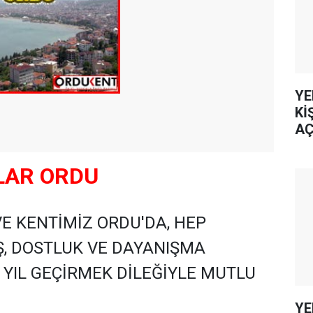
YE
Kİ
AÇ
LAR ORDU
E KENTİMİZ ORDU'DA, HEP
IŞ, DOSTLUK VE DAYANIŞMA
R YIL GEÇİRMEK DİLEĞİYLE MUTLU
YE