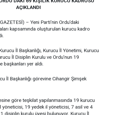
 ORDU’DAKİ 69 KİŞİLİK KURUCU KADROSU
AÇIKLANDI
ZETESİ) – Yeni Parti’nin Ordu’daki
maları kapsamında oluşturulan kurucu kadro
ı.
Kurucu İl Başkanlığı, Kurucu İl Yönetimi, Kurucu
urucu İl Disiplin Kurulu ve Ordu’nun 19
e başkanları yer aldı.
cu İl Başkanlığı görevine Cihangir Şimşek
tesine göre teşkilat yapılanmasında 19 kurucu
l yöneticisi, 19 yedek il yöneticisi, 7 asil ve 4
 disiplin kurulu üyesi bulunuyor. Kurucu İl