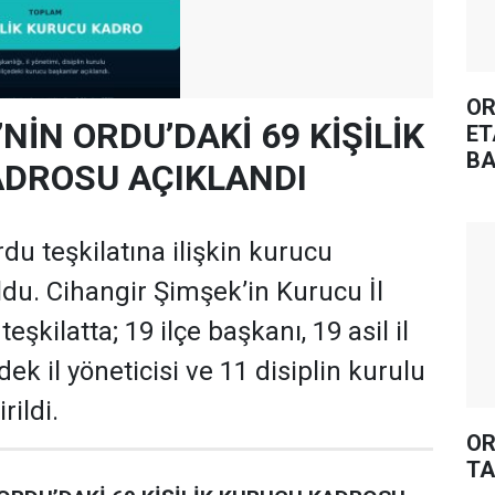
OR
’NİN ORDU’DAKİ 69 KİŞİLİK
ET
BA
DROSU AÇIKLANDI
rdu teşkilatına ilişkin kurucu
oldu. Cihangir Şimşek’in Kurucu İl
şkilatta; 19 ilçe başkanı, 19 asil il
dek il yöneticisi ve 11 disiplin kurulu
rildi.
OR
TA