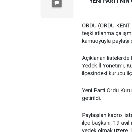
YENİ PARTİ’NİN
ORDU (ORDU KENT GA
teşkilatlanma çalış
kamuoyuyla paylaşıld
Açıklanan listelerde 
Yedek İl Yönetimi, K
ilçesindeki kurucu ilç
Yeni Parti Ordu Kuru
getirildi.
Paylaşılan kadro lis
ilçe başkanı, 19 asil i
yedek olmak üzere 11