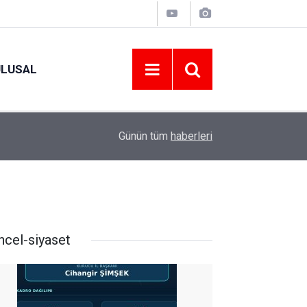
ULUSAL
09:09
ORDU ASKF’DEN İŞ DÜNYASINA AMATÖR SPO
Günün tüm
haberleri
ncel-siyaset