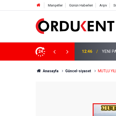
Manşetler
Günün Haberleri
Arşiv
S
 KİŞİLİK KURUCU KADROSU AÇIKLANDI
24
12:22
YENİ P
Anasayfa
Güncel-siyaset
MUTLU YI