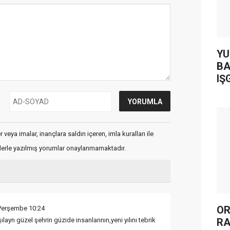
YUH AR
BA
IŞ
veya imalar, inançlara saldırı içeren, imla kuralları ile
flerle yazılmış yorumlar onaylanmamaktadır.
OR
Perşembe 10:24
RA
rşılayn güzel şehrin güzide insanlarının,yeni yılını tebrik