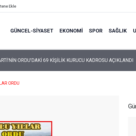
itene Ekle
GÜNCEL-SIYASET
EKONOMI
SPOR
SAĞLIK
ARTİ ALTINORDU’DA KURUCU YÖNETİMİNİ AÇIKLADI
LLAR ORDU
Gü