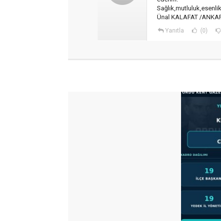
Sağlık,mutluluk,esenlik 
Ünal KALAFAT /ANKA
Yanıtla
(0)