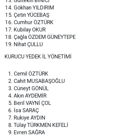
Gültekin BİNİCİ
Gökhan YILDIRIM
Çetin YÜCEBAŞ
Cumhur ÖZTÜRK
Kubilay OKUR
Çağla ÖZDEM GÜNEYTEPE
Nihat ÇULLU
KURUCU YEDEK İL YÖNETİMİ
Cemil ÖZTÜRK
Cahit MUSABAŞOĞLU
Cüneyt GÖNÜL
Akın AYDEMİR
Beril VAYNİ ÇOL
İsa SARAÇ
Rukiye AYDIN
Tülay TÜRKMEN KEFELİ
Evren SAĞRA