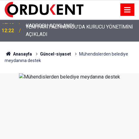
YENİ PARTİ ALTINORDU’DA KURUCU YÖNETİMİNİ
12:22
AÇIKLADI
Anasayfa
Güncel-siyaset
Mühendislerden belediye
meydanına destek