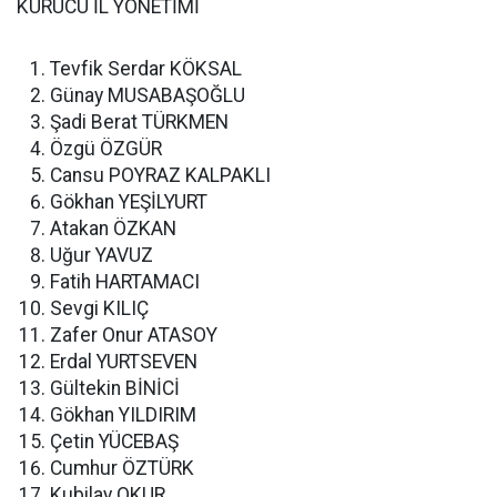
KURUCU İL YÖNETİMİ
Tevfik Serdar KÖKSAL
Günay MUSABAŞOĞLU
Şadi Berat TÜRKMEN
Özgü ÖZGÜR
Cansu POYRAZ KALPAKLI
Gökhan YEŞİLYURT
Atakan ÖZKAN
Uğur YAVUZ
Fatih HARTAMACI
Sevgi KILIÇ
Zafer Onur ATASOY
Erdal YURTSEVEN
Gültekin BİNİCİ
Gökhan YILDIRIM
Çetin YÜCEBAŞ
Cumhur ÖZTÜRK
Kubilay OKUR