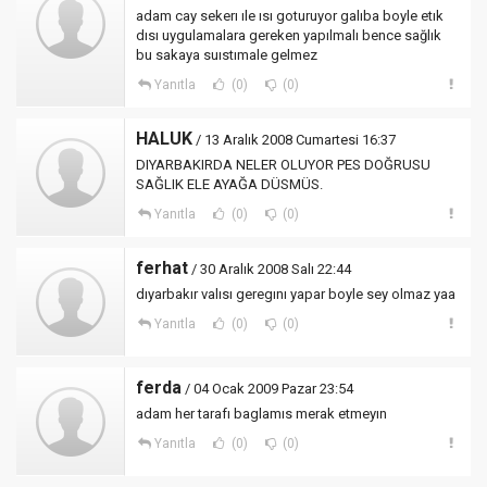
adam cay sekerı ıle ısı goturuyor galıba boyle etık
dısı uygulamalara gereken yapılmalı bence sağlık
bu sakaya suıstımale gelmez
Yanıtla
(0)
(0)
HALUK
/ 13 Aralık 2008 Cumartesi 16:37
DIYARBAKIRDA NELER OLUYOR PES DOĞRUSU
SAĞLIK ELE AYAĞA DÜSMÜS.
Yanıtla
(0)
(0)
ferhat
/ 30 Aralık 2008 Salı 22:44
dıyarbakır valısı geregını yapar boyle sey olmaz yaa
Yanıtla
(0)
(0)
ferda
/ 04 Ocak 2009 Pazar 23:54
adam her tarafı baglamıs merak etmeyın
Yanıtla
(0)
(0)