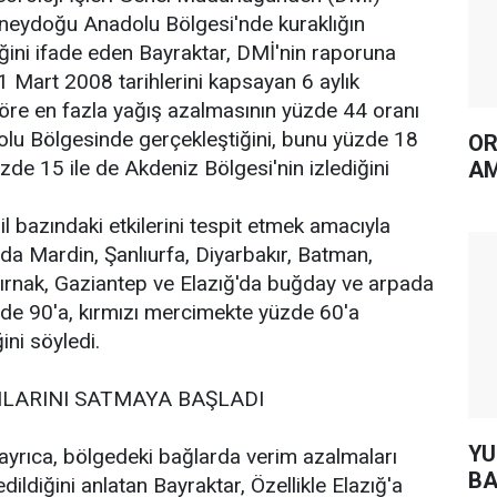
 Güneydoğu Anadolu Bölgesi'nde kuraklığın
ğini ifade eden Bayraktar, DMİ'nin raporuna
 Mart 2008 tarihlerini kapsayan 6 aylık
e en fazla yağış azalmasının yüzde 44 oranı
lu Bölgesinde gerçekleştiğini, bunu yüzde 18
OR
zde 15 ile de Akdeniz Bölgesi'nin izlediğini
AM
 il bazındaki etkilerini tespit etmek amacıyla
ada Mardin, Şanlıurfa, Diyarbakır, Batman,
 Şırnak, Gaziantep ve Elazığ'da buğday ve arpada
zde 90'a, kırmızı mercimekte yüzde 60'a
ğini söyledi.
NLARINI SATMAYA BAŞLADI
YUH AR
yrıca, bölgedeki bağlarda verim azalmaları
BA
dildiğini anlatan Bayraktar, Özellikle Elazığ'a