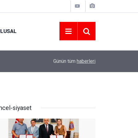
ULUSAL
12:22
YENİ PARTİ ALTINORDU’DA KURUCU YÖNETİMİ
Günün tüm
haberleri
ncel-siyaset