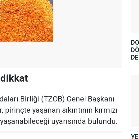
DO
DÖ
DE
dikkat
daları Birliği (TZOB) Genel Başkanı
 pirinçte yaşanan sıkıntının kırmızı
yaşanabileceği uyarısında bulundu.
YE