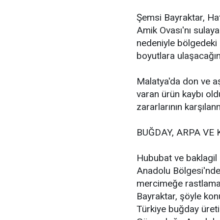
Şemsi Bayraktar, Ha
Amik Ovası'nı sulaya
nedeniyle bölgedeki 
boyutlara ulaşacağını
Malatya'da don ve aşı
varan ürün kaybı old
zararlarının karşılanm
BUĞDAY, ARPA VE 
Hububat ve baklagil
Anadolu Bölgesi'nde 
mercimeğe rastlamanı
Bayraktar, şöyle kon
Türkiye buğday üret