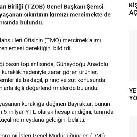
Kİ
arı Birliği (TZOB) Genel Başkanı Şemsi
AÇ
 yaşanan sıkıntının kırmızı mercimekte de
rısında bulundu.
ahsulleri Ofisinin (TMO) mercimek alımı
nlemesi gerektiğini bildirdi.
iği basın toplantısında, Güneydoğu Anadolu
kuraklık nedeniyle zarar gören ürünler,
emler ile baklagil, pirinç ve süt konusunda
arla ilgili değerlendirmelerde bulundu.
YE
YÖ
 yaşanan kuraklığa değinen Bayraktar, bunun
ın 5 milyar YTL olarak hesaplandığını, tarımda
üçülme meydana geldiğini belirtti.
eoroloji İşleri Genel Müdürlüğünden (DMİ)