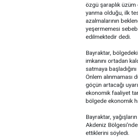
özgü şaraplık üzüm 
yanma olduğu, ilk te
azalmalarının beklend
yeşermemesi sebebiyl
edilmektedir dedi.
Bayraktar, bölgedeki
imkanını ortadan kald
satmaya başladığını b
Önlem alınmaması d
göçün artacağı uyar
ekonomik faaliyet tar
bölgede ekonomik hay
Bayraktar, yağışlar
Akdeniz Bölgesi'nde
ettiklerini söyledi.