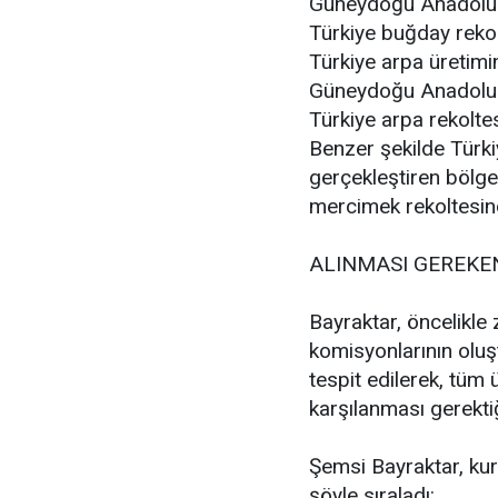
Güneydoğu Anadolu 
Türkiye buğday reko
Türkiye arpa üretimi
Güneydoğu Anadolu 
Türkiye arpa rekolte
Benzer şekilde Türki
gerçekleştiren bölge
mercimek rekoltesin
ALINMASI GEREKE
Bayraktar, öncelikle 
komisyonlarının oluşt
tespit edilerek, tüm 
karşılanması gerektiğ
Şemsi Bayraktar, kura
şöyle sıraladı: