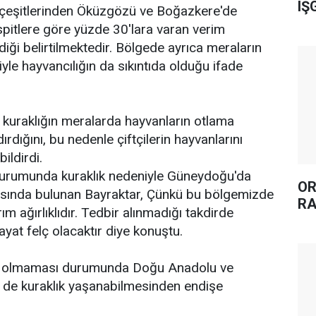
IŞ
çeşitlerinden Öküzgözü ve Boğazkere'de
spitlere göre yüzde 30'lara varan verim
iği belirtilmektedir. Bölgede ayrıca meraların
e hayvancılığın da sıkıntıda olduğu ifade
 kuraklığın meralarda hayvanların otlama
ırdığını, bu nedenle çiftçilerin hayvanlarını
ildirdi.
urumunda kuraklık nedeniyle Güneydoğu'da
OR
ısında bulunan Bayraktar, Çünkü bu bölgemizde
RA
ım ağırlıklıdır. Tedbir alınmadığı takdirde
at felç olacaktır diye konuştu.
ın olmaması durumunda Doğu Anadolu ve
 de kuraklık yaşanabilmesinden endişe