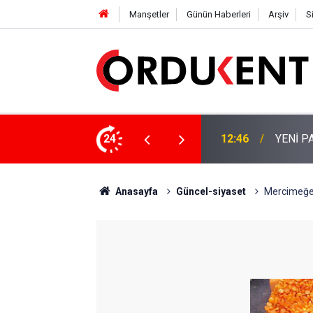
Manşetler
Günün Haberleri
Arşiv
S
NÜŞÜME 4 MİLYON LİRAYA YAKIN DESTEK
24
12:46
YENİ P
Anasayfa
Güncel-siyaset
Mercimeğe