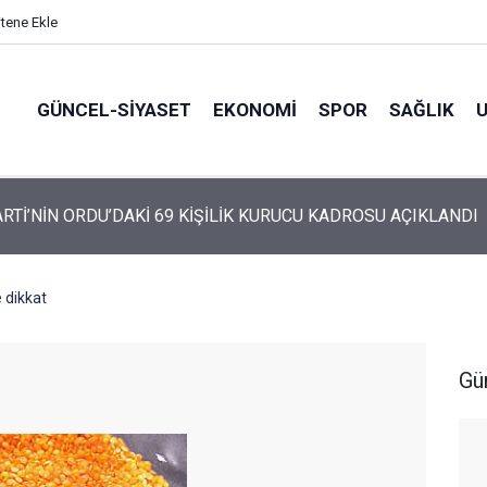
itene Ekle
GÜNCEL-SIYASET
EKONOMI
SPOR
SAĞLIK
ARTİ’NİN ORDU’DAKİ 69 KİŞİLİK KURUCU KADROSU AÇIKLANDI
 dikkat
Gü