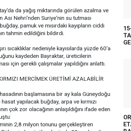
tay'da da yağış miktarında görülen azalma ve
n Asi Nehri'nden Suriye'nin su tutması
buğday, pamuk ve mısırdaki kayıpların ciddi
15
n tahmin edildiğini bildirdi.
TA
GE
rı sıcaklıklar nedeniyle kayısılarda yüzde 60'a
uğunu kaydeden Bayraktar, üreticilerin
ası için gerekli çalışmalar yapıldığını anlattı.
KIRMIZI MERCİMEK ÜRETİMİ AZALABİLİR
 hasadının başlamasına bir ay kala Güneydoğu
hasat yapılacak buğday, arpa ve kırmızı
n çok zor olacağının anlaşıldığını ifade eden
uştu:
OR
ET
iminin 2,8 milyon tonunu gerçekleştiren