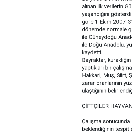
alınan ilk verilerin
yaşandığını gösterdi
göre 1 Ekim 2007-31
dönemde normale gör
ile Güneydoğu Anado
ile Doğu Anadolu, yü
kaydetti.
Bayraktar, kuraklığın
yaptıkları bir çalışm
Hakkari, Muş, Siirt,
zarar oranlarının yü
ulaştığının belirlendi
ÇİFTÇİLER HAYVA
Çalışma sonucunda a
beklendiğinin tespit e