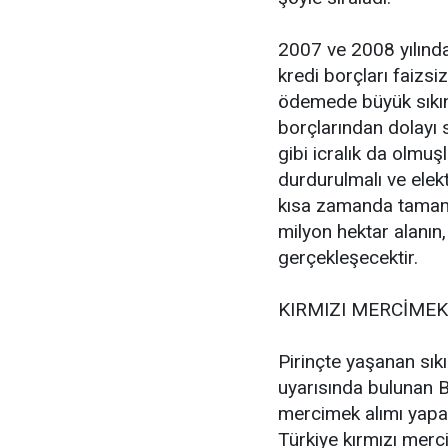
2007 ve 2008 yılınd
kredi borçları faizsiz
ödemede büyük sıkınt
borçlarından dolayı 
gibi icralık da olmuşl
durdurulmalı ve elekt
kısa zamanda tamaml
milyon hektar alanın,
gerçekleşecektir.
KIRMIZI MERCİMEK
Pirinçte yaşanan sık
uyarısında bulunan B
mercimek alımı yapar
Türkiye kırmızı mer