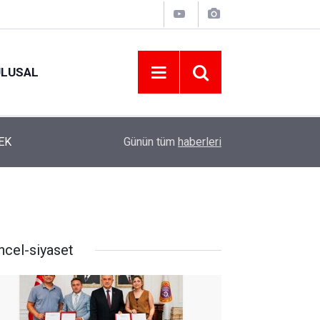
ULUSAL
12:22
YENİ PARTİ ALTINORDU’DA KURUCU YÖNETİMİ
Günün tüm
haberleri
ncel-siyaset