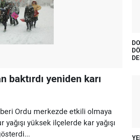
DO
DÖ
DE
n baktırdı yeniden karı
eri Ordu merkezde etkili olmaya
 yağışı yüksek ilçelerde kar yağışı
österdi...
YE