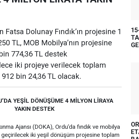
15
 Fatsa Dolunay Fındık’ın projesine 1
TA
250 TL, MOB Mobilya’nın projesine
GE
 bin 774,36 TL destek
ece iki projeye verilecek toplam
 912 bin 24,36 TL olacak.
’DA YEŞİL DÖNÜŞÜME 4 MİLYON LİRAYA
YAKIN DESTEK
OR
ınma Ajansı (DOKA), Ordu’da fındık ve mobilya
ET
 geçirilecek iki yeşil dönüşüm projesine toplam