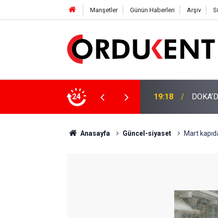
Manşetler
Günün Haberleri
Arşiv
S
NÜŞÜME 4 MİLYON LİRAYA YAKIN DESTEK
24
12:46
YENİ P
Anasayfa
Güncel-siyaset
Mart kapıda