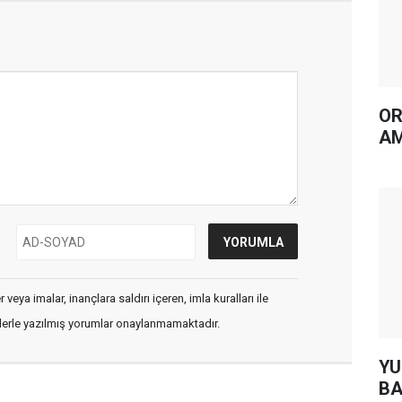
OR
AM
veya imalar, inançlara saldırı içeren, imla kuralları ile
flerle yazılmış yorumlar onaylanmamaktadır.
YUH AR
BA