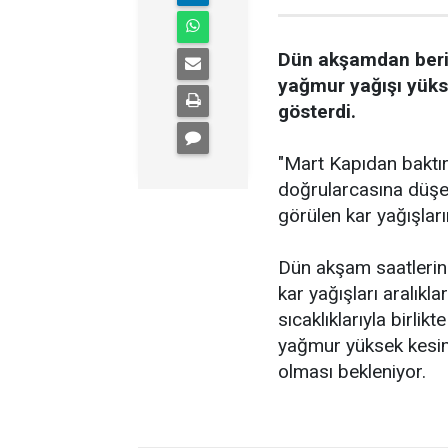
Dün akşamdan beri
yağmur yağışı yükse
gösterdi.
"Mart Kapıdan baktırı
doğrularcasına düşen
görülen kar yağışlar
Dün akşam saatlerind
kar yağışları aralık
sıcaklıklarıyla birli
yağmur yüksek kesiml
olması bekleniyor.