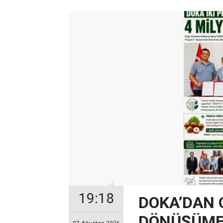
19:18
DOKA’DAN 
DÖNÜŞÜME 