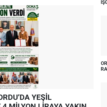
IŞ
OR
RA
ORDU’DA YEŞİL
4 MİLYON LİRAYA YAKIN