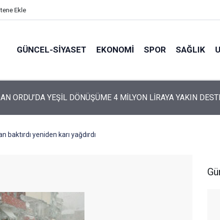
itene Ekle
GÜNCEL-SIYASET
EKONOMI
SPOR
SAĞLIK
ARTİ’NİN ORDU’DAKİ 69 KİŞİLİK KURUCU KADROSU AÇIKLANDI
n baktırdı yeniden karı yağdırdı
Gü