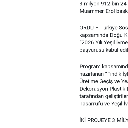
3 milyon 912 bin 24 
Muammer Erol başkan
ORDU – Türkiye Sosy
kapsamında Doğu Kar
“2026 Yılı Yeşil İvm
başvurusu kabul edil
Program kapsamında F
hazırlanan “Fındık 
Üretime Geçiş ve Ye
Dekorasyon Plastik D
tarafından geliştir
Tasarrufu ve Yeşil İ
İKİ PROJEYE 3 MİL