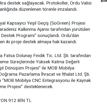
BA
lira destek sağlayacak. Protokoller, Ordu Valisi
lığında düzenlenen törenle imzalandı.
al Kapsayıcı Yeşil Geçiş (SoGreen) Projesi
adeniz Kalkınma Ajansı tarafından yürütülen
e Destek Programı” sonuçlandı. Ordu’dan
en iki proje destek almaya hak kazandı.
atsa Dolunay Fındık Tic. Ltd. Şti. tarafından
İşleme Süreçlerinde Yüksek Katma Değerli
şil Dönüşüm Projesi” ile MOB Mobilya
oğrama Pazarlama İhracat ve İthalat Ltd. Şti.
ilen “MOB Mobilya CNC Entegrasyonu ile Kaynak
vme Projesi” desteklenecek.
YON 912 BİN TL