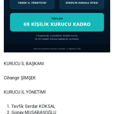
KURUCU İL BAŞKANI
Cihangir ŞİMŞEK
KURUCU İL YÖNETİMİ
Tevfik Serdar KÖKSAL
Günay MUSABAŞOĞLU