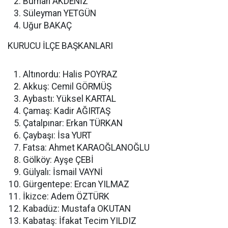
Burhan AKDENİZ
Süleyman YETGÜN
Uğur BAKAÇ
KURUCU İLÇE BAŞKANLARI
Altınordu: Halis POYRAZ
Akkuş: Cemil GÖRMÜŞ
Aybastı: Yüksel KARTAL
Çamaş: Kadir AĞIRTAŞ
Çatalpınar: Erkan TÜRKAN
Çaybaşı: İsa YURT
Fatsa: Ahmet KARAOĞLANOĞLU
Gölköy: Ayşe ÇEBİ
Gülyalı: İsmail VAYNİ
Gürgentepe: Ercan YILMAZ
İkizce: Adem ÖZTÜRK
Kabadüz: Mustafa OKUTAN
Kabataş: İfakat Tecim YILDIZ