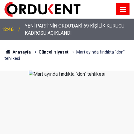
YENİ PARTİ’NİN ORDU’DAKİ 69 KİŞİLİK KURUCU
12:46
KADROSU AÇIKLANDI
Anasayfa
Güncel-siyaset
Mart ayında fındıkta "don"
tehlikesi