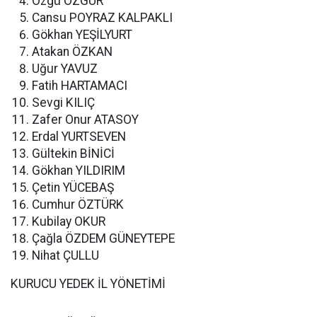
Özgü ÖZGÜR
Cansu POYRAZ KALPAKLI
Gökhan YEŞİLYURT
Atakan ÖZKAN
Uğur YAVUZ
Fatih HARTAMACI
Sevgi KILIÇ
Zafer Onur ATASOY
Erdal YURTSEVEN
Gültekin BİNİCİ
Gökhan YILDIRIM
Çetin YÜCEBAŞ
Cumhur ÖZTÜRK
Kubilay OKUR
Çağla ÖZDEM GÜNEYTEPE
Nihat ÇULLU
KURUCU YEDEK İL YÖNETİMİ