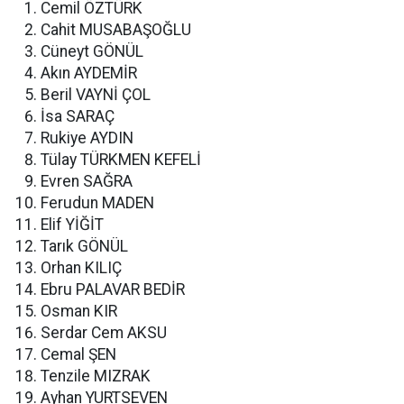
Cemil ÖZTÜRK
Cahit MUSABAŞOĞLU
Cüneyt GÖNÜL
Akın AYDEMİR
Beril VAYNİ ÇOL
İsa SARAÇ
Rukiye AYDIN
Tülay TÜRKMEN KEFELİ
Evren SAĞRA
Ferudun MADEN
Elif YİĞİT
Tarık GÖNÜL
Orhan KILIÇ
Ebru PALAVAR BEDİR
Osman KIR
Serdar Cem AKSU
Cemal ŞEN
Tenzile MIZRAK
Ayhan YURTSEVEN