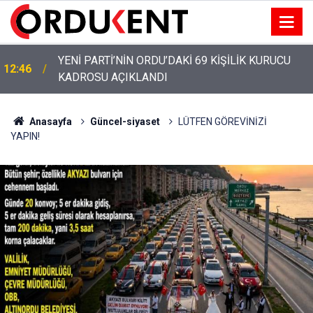
YENİ PARTİ ALTINORDU’DA KURUCU YÖNETİMİNİ
12:22
AÇIKLADI
Anasayfa
Güncel-siyaset
LÜTFEN GÖREVİNİZİ
YAPIN!