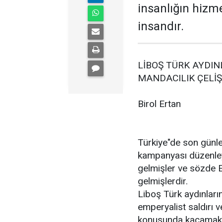
insanlığın hizm
insandır.
LİBOŞ TÜRK AYDI
MANDACILIK ÇELİŞ
Birol Ertan
Türkiye"de son günler
kampanyası düzenle
gelmişler ve sözde 
gelmişlerdir.
Liboş Türk aydınları
emperyalist saldırı v
konusunda kaçamak 