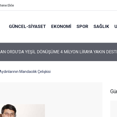
itene Ekle
GÜNCEL-SIYASET
EKONOMI
SPOR
SAĞLIK
ARTİ’NİN ORDU’DAKİ 69 KİŞİLİK KURUCU KADROSU AÇIKLANDI
Aydınlarının Mandacılık Çelişkisi
Gü