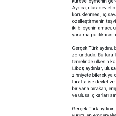
küreselleşmenin gere
Ayrıca, ulus-devletin
körüklenmesi, iç sav
özelleştirmenin teşvi
iki bileşenin amacı, 
yaratma politikasının
Gerçek Türk aydını, 
zorundadır. Bu tarafl
temelinde ülkenin kö
Liboş aydınlar, ulus
zihniyete bilerek ya 
tarafta ise devlet ve 
bir yana bırakan, em
ve ulusal çıkarları s
Gerçek Türk aydınını
yürütülen emperyalis