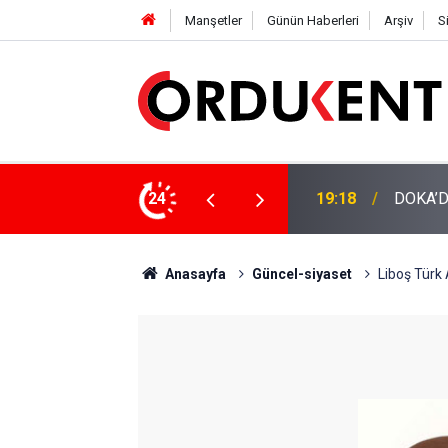
Manşetler
Günün Haberleri
Arşiv
S
NÜŞÜME 4 MİLYON LİRAYA YAKIN DESTEK
24
12:46
YENİ P
Anasayfa
Güncel-siyaset
Liboş Türk 