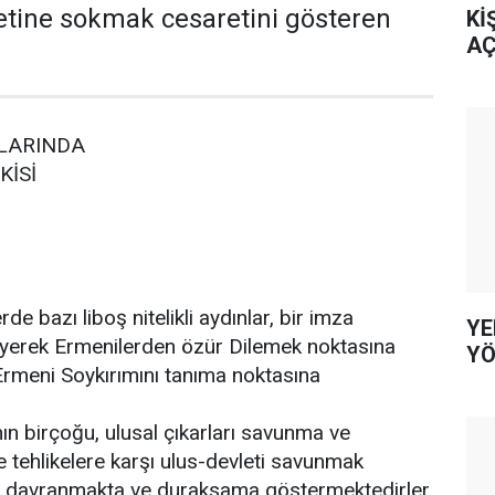
etine sokmak cesaretini gösteren
Kİ
AÇ
NLARINDA
KİSİ
de bazı liboş nitelikli aydınlar, bir imza
YE
yerek Ermenilerden özür Dilemek noktasına
YÖ
Ermeni Soykırımını tanıma noktasına
nın birçoğu, ulusal çıkarları savunma ve
e tehlikelere karşı ulus-devleti savunmak
davranmakta ve duraksama göstermektedirler.