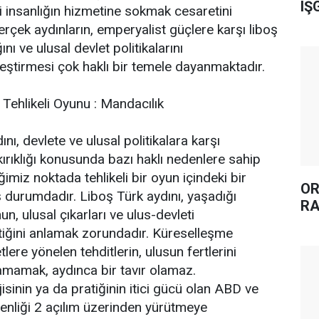
IŞ
ni insanlığın hizmetine sokmak cesaretini
erçek aydınların, emperyalist güçlere karşı liboş
ını ve ulusal devlet politikalarını
ştirmesi çok haklı bir temele dayanmaktadır.
 Tehlikeli Oyunu : Mandacılık
nı, devlete ve ulusal politikalara karşı
kırıklığı konusunda bazı haklı nedenlere sahip
imiz noktada tehlikeli bir oyun içindeki bir
OR
urumdadır. Liboş Türk aydını, yaşadığı
RA
, ulusal çıkarları ve ulus-devleti
iğini anlamak zorundadır. Küreselleşme
lere yönelen tehditlerin, ulusun fertlerini
lamamak, aydınca bir tavır olamaz.
sinin ya da pratiğinin itici gücü olan ABD ve
nliği 2 açılım üzerinden yürütmeye