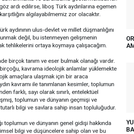
göz ardı edilirse, liboş Türk aydınlarına egemen
 karşıtlığını algılayabilmemiz zor olacaktır.
ürk aydınının ulus-devlet ve millet düşmanlığını
vunmak değil, bu istenmeyen gelişmenin
OR
rak tehlikelerini ortaya koymaya çalışacağım.
AM
de birçok tanım ve eser bulmak olanağı vardır.
birçoğu, kavrama ideolojik anlamlar yüklemekte
lojik amaçlara ulaşmak için bir araca
dın kavramı ile tanımlanan kesimler, toplumun
den farklı, sayı olarak sınırlı, entelektüel
nlaşmış, toplumun ve dünyanın geçmişi ve
tarlı bilgi ve savlara sahip insan topluluğudur.
YUH AR
ğı toplumun ve dünyanın genel gidişi hakkında
BA
bilimsel bilgi ve düşüncelere sahip olan ve bu