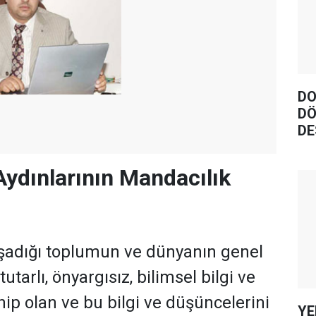
DO
DÖ
DE
Aydınlarının Mandacılık
aşadığı toplumun ve dünyanın genel
utarlı, önyargısız, bilimsel bilgi ve
ip olan ve bu bilgi ve düşüncelerini
YE