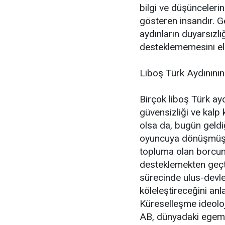
bilgi ve düşünceleri
gösteren insandır. G
aydınların duyarsızlığ
desteklememesini ele
Liboş Türk Aydınının
Birçok liboş Türk aydı
güvensizliği ve kalp 
olsa da, bugün geldiğ
oyuncuya dönüşmüş d
topluma olan borcunun
desteklemekten geçt
sürecinde ulus-devlet
köleleştireceğini an
Küreselleşme ideoloji
AB, dünyadaki egeme