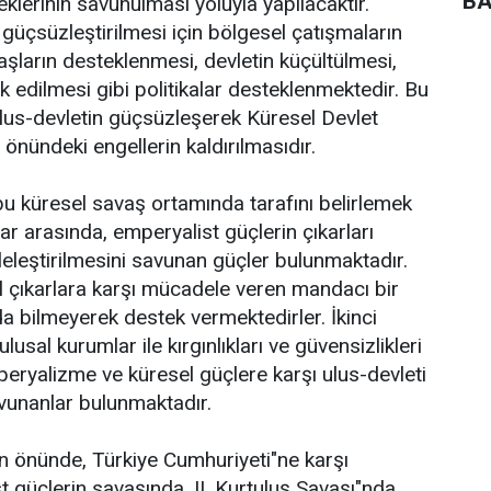
BA
klerinin savunulması yoluyla yapılacaktır.
 güçsüzleştirilmesi için bölgesel çatışmaların
aşların desteklenmesi, devletin küçültülmesi,
k edilmesi gibi politikalar desteklenmektedir. Bu
ulus-devletin güçsüzleşerek Küresel Devlet
 önündeki engellerin kaldırılmasıdır.
bu küresel savaş ortamında tarafını belirlemek
ar arasında, emperyalist güçlerin çıkarları
leleştirilmesini savunan güçler bulunmaktadır.
al çıkarlara karşı mücadele veren mandacı bir
da bilmeyerek destek vermektedirler. İkinci
ulusal kurumlar ile kırgınlıkları ve güvensizlikleri
peryalizme ve küresel güçlere karşı ulus-devleti
avunanlar bulunmaktadır.
n önünde, Türkiye Cumhuriyeti"ne karşı
t güçlerin savaşında, II. Kurtuluş Savaşı"nda