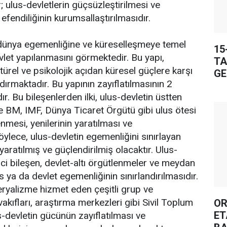
 ulus-devletlerin güçsüzleştirilmesi ve
efendiliğinin kurumsallaştırılmasıdır.
 dünya egemenliğine ve küreselleşmeye temel
15
vlet yapılanmasını görmektedir. Bu yapı,
TA
ltürel ve psikolojik açıdan küresel güçlere karşı
GE
dırmaktadır. Bu yapının zayıflatılmasının 2
r. Bu bileşenlerden ilki, ulus-devletin üstten
se BM, IMF, Dünya Ticaret Örgütü gibi ulus ötesi
nmesi, yenilerinin yaratılması ve
öylece, ulus-devletin egemenliğini sınırlayan
aratılmış ve güçlendirilmiş olacaktır. Ulus-
nci bileşen, devlet-altı örgütlenmeler ve meydan
 ya da devlet egemenliğinin sınırlandırılmasıdır.
eryalizme hizmet eden çeşitli grup ve
akıfları, araştırma merkezleri gibi Sivil Toplum
OR
ET
s-devletin gücünün zayıflatılması ve