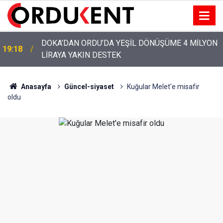
YENİ PARTİ’NİN ORDU’DAKİ 69 KİŞİLİK KURUCU
12:46
KADROSU AÇIKLANDI
Anasayfa
Güncel-siyaset
Kuğular Melet'e misafir
oldu