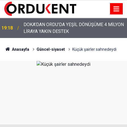
YENİ PARTİ’NİN ORDU’DAKİ 69 KİŞİLİK KURUCU
12:46
KADROSU AÇIKLANDI
Anasayfa
Güncel-siyaset
Küçük şairler sahnedeydi