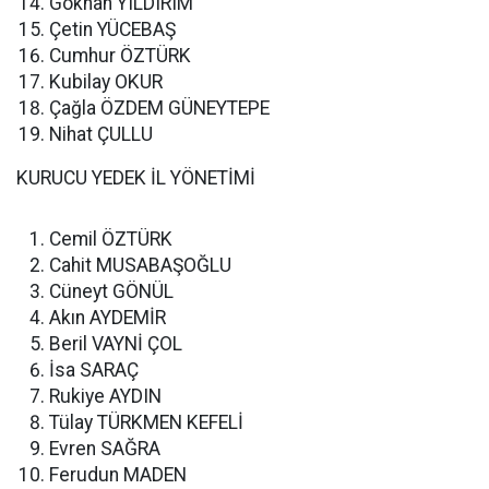
Gökhan YILDIRIM
Çetin YÜCEBAŞ
Cumhur ÖZTÜRK
Kubilay OKUR
Çağla ÖZDEM GÜNEYTEPE
Nihat ÇULLU
KURUCU YEDEK İL YÖNETİMİ
Cemil ÖZTÜRK
Cahit MUSABAŞOĞLU
Cüneyt GÖNÜL
Akın AYDEMİR
Beril VAYNİ ÇOL
İsa SARAÇ
Rukiye AYDIN
Tülay TÜRKMEN KEFELİ
Evren SAĞRA
Ferudun MADEN