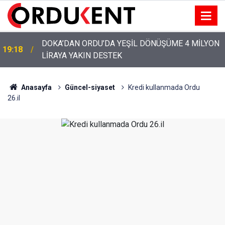
YENİ PARTİ’NİN ORDU’DAKİ 69 KİŞİLİK KURUCU
12:46
KADROSU AÇIKLANDI
Anasayfa
Güncel-siyaset
Kredi kullanmada Ordu
26.il