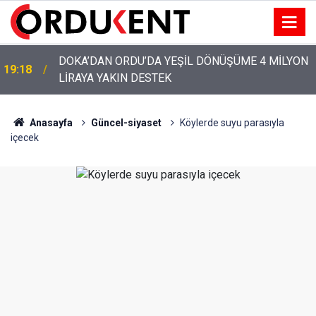
YENİ PARTİ’NİN ORDU’DAKİ 69 KİŞİLİK KURUCU
12:46
KADROSU AÇIKLANDI
Anasayfa
Güncel-siyaset
Köylerde suyu parasıyla
içecek