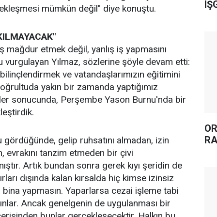
IŞ
çekleşmesi mümkün değil" diye konuştu.
KILMAYACAK"
ş mağdur etmek değil, yanlış iş yapmasını
 vurgulayan Yılmaz, sözlerine şöyle devam etti:
linçlendirmek ve vatandaşlarımızın eğitimini
oğrultuda yakın bir zamanda yaptığımız
mler sonucunda, Perşembe Yason Burnu'nda bir
leştirdik.
OR
RA
ördüğünde, gelip ruhsatını almadan, izin
, evrakını tanzim etmeden bir çivi
ştır. Artık bundan sonra gerek kıyı şeridin de
rları dışında kalan kırsalda hiç kimse izinsiz
 bina yapmasın. Yaparlarsa cezai işleme tabi
ınlar. Ancak genelgenin de uygulanması bir
çerisinden bunlar gerçekleşecektir. Halkın bu