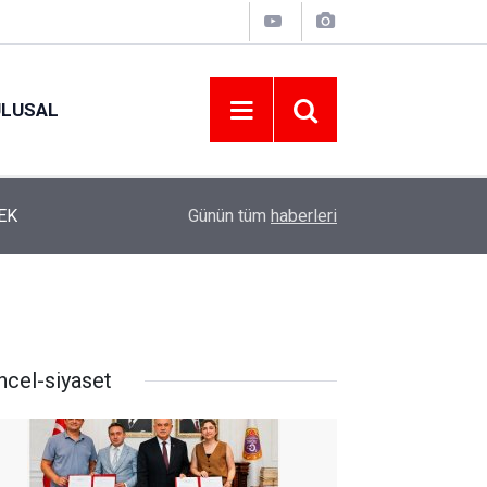
ULUSAL
12:22
YENİ PARTİ ALTINORDU’DA KURUCU YÖNETİMİ
Günün tüm
haberleri
ncel-siyaset