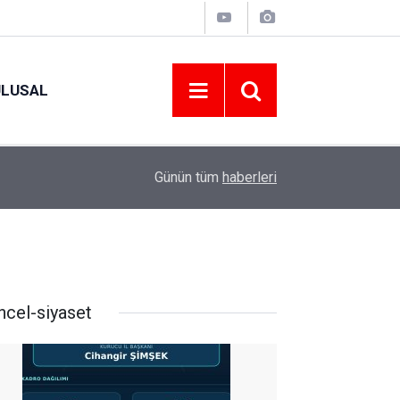
ULUSAL
09:09
ORDU ASKF’DEN İŞ DÜNYASINA AMATÖR SPO
Günün tüm
haberleri
ncel-siyaset