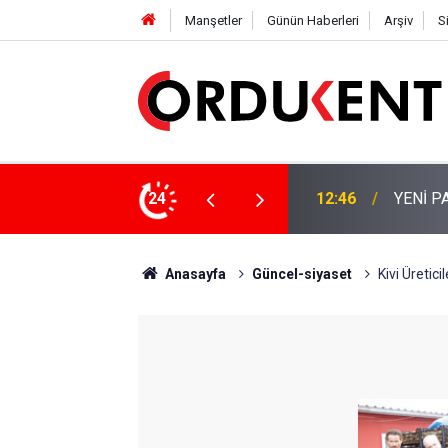
Manşetler
Günün Haberleri
Arşiv
S
 KİŞİLİK KURUCU KADROSU AÇIKLANDI
24
12:22
YENİ P
Anasayfa
Güncel-siyaset
Kivi Üretici