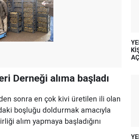
YE
Kİ
AÇ
leri Derneği alıma başladı
den sonra en çok kivi üretilen ili olan
adaki boşluğu doldurmak amacıyla
 Birliği alım yapmaya başladığını
YE