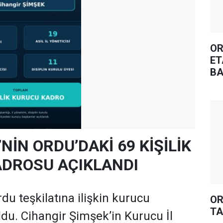
OR
ET
BA
’NİN ORDU’DAKİ 69 KİŞİLİK
DROSU AÇIKLANDI
rdu teşkilatına ilişkin kurucu
OR
TA
oldu. Cihangir Şimşek’in Kurucu İl