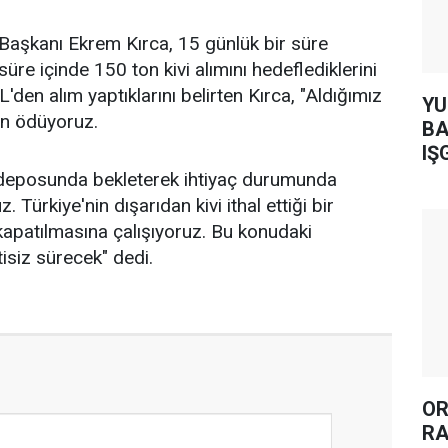
iği Başkanı Ekrem Kırca, 15 günlük bir süre
 süre içinde 150 ton kivi alımını hedeflediklerini
L'den alım yaptıklarını belirten Kırca, "Aldığımız
YUH AR
şin ödüyoruz.
BA
IŞ
 deposunda bekleterek ihtiyaç durumunda
 Türkiye'nin dışarıdan kivi ithal ettiği bir
apatılmasına çalışıyoruz. Bu konudaki
isiz sürecek" dedi.
OR
RA