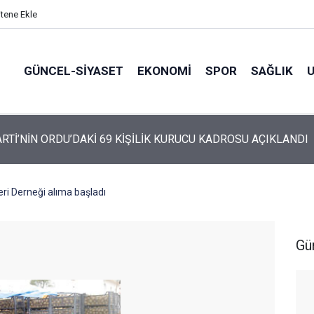
itene Ekle
GÜNCEL-SIYASET
EKONOMI
SPOR
SAĞLIK
ARTİ ALTINORDU’DA KURUCU YÖNETİMİNİ AÇIKLADI
leri Derneği alıma başladı
Gü