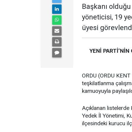
Başkanı olduğu te
yöneticisi, 19 ye
üyesi görevlendi
YENİ PARTİ’NİN
ORDU (ORDU KENT GA
teşkilatlanma çalış
kamuoyuyla paylaşıld
Açıklanan listelerde 
Yedek İl Yönetimi, K
ilçesindeki kurucu ilç