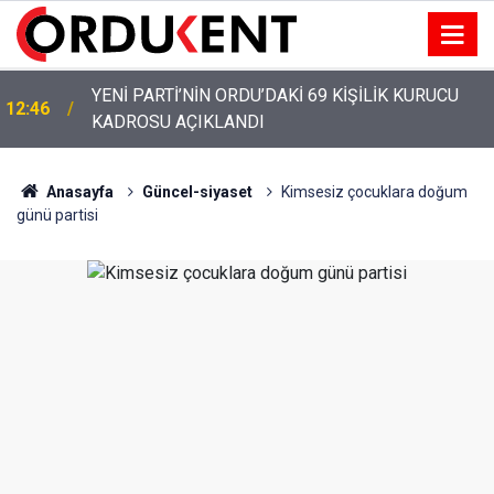
YENİ PARTİ’NİN ORDU’DAKİ 69 KİŞİLİK KURUCU
12:46
KADROSU AÇIKLANDI
YENİ PARTİ ALTINORDU’DA KURUCU YÖNETİMİNİ
12:22
AÇIKLADI
Anasayfa
Güncel-siyaset
Kimsesiz çocuklara doğum
günü partisi