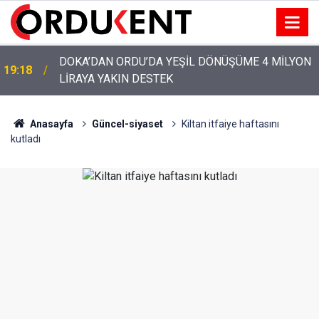
YENİ PARTİ’NİN ORDU’DAKİ 69 KİŞİLİK KURUCU
12:46
KADROSU AÇIKLANDI
Anasayfa
Güncel-siyaset
Kiltan itfaiye haftasını
kutladı