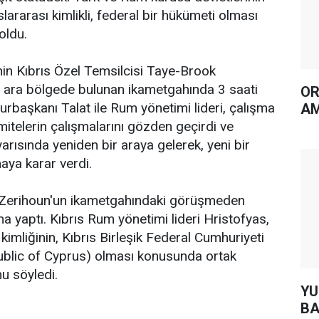
slararası kimlikli, federal bir hükümeti olması
oldu.
in Kıbrıs Özel Temsilcisi Taye-Brook
 ara bölgede bulunan ikametgahında 3 saati
OR
başkanı Talat ile Rum yönetimi lideri, çalışma
AM
mitelerin çalışmalarını gözden geçirdi ve
 yarısında yeniden bir araya gelerek, yeni bir
ya karar verdi.
, Zerihoun'un ikametgahındaki görüşmeden
a yaptı. Kıbrıs Rum yönetimi lideri Hristofyas,
 kimliğinin, Kıbrıs Birleşik Federal Cumhuriyeti
ublic of Cyprus) olması konusunda ortak
u söyledi.
YUH AR
BA