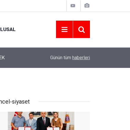
ULUSAL
12:22
YENİ PARTİ ALTINORDU’DA KURUCU YÖNETİMİ
Günün tüm
haberleri
ncel-siyaset