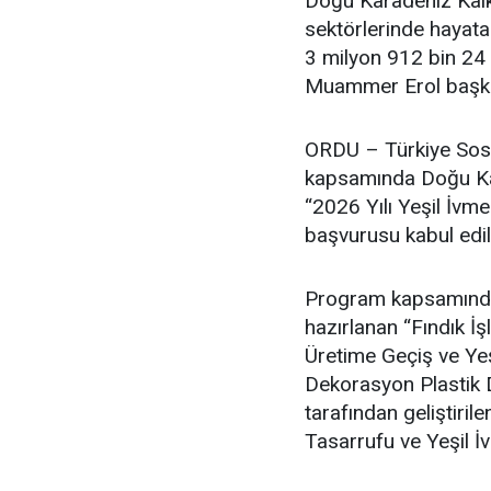
Doğu Karadeniz Kalk
sektörlerinde hayata
3 milyon 912 bin 24 
Muammer Erol başkan
ORDU – Türkiye Sosy
kapsamında Doğu Kar
“2026 Yılı Yeşil İvm
başvurusu kabul edil
Program kapsamında F
hazırlanan “Fındık 
Üretime Geçiş ve Ye
Dekorasyon Plastik D
tarafından geliştir
Tasarrufu ve Yeşil İ