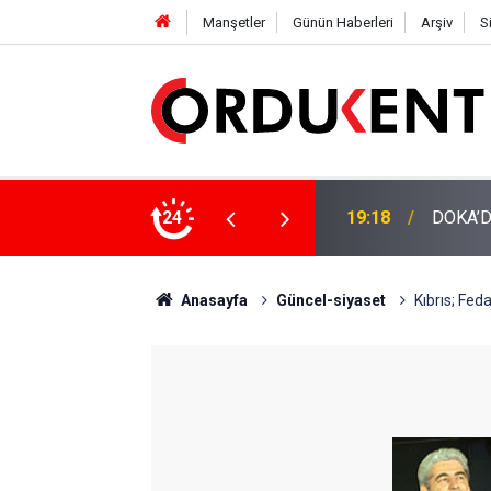
Manşetler
Günün Haberleri
Arşiv
S
NÜŞÜME 4 MİLYON LİRAYA YAKIN DESTEK
24
12:46
YENİ P
Anasayfa
Güncel-siyaset
Kıbrıs; Fed