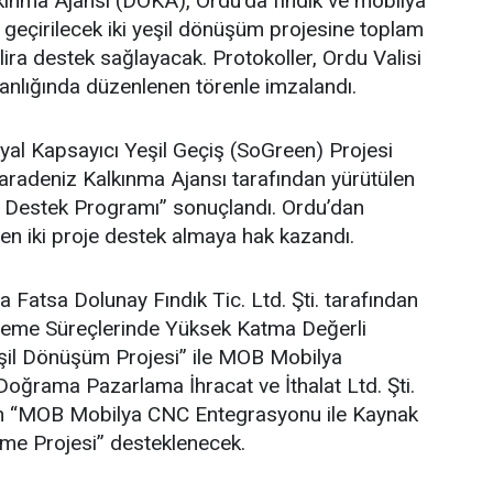
ınma Ajansı (DOKA), Ordu’da fındık ve mobilya
 geçirilecek iki yeşil dönüşüm projesine toplam
lira destek sağlayacak. Protokoller, Ordu Valisi
lığında düzenlenen törenle imzalandı.
al Kapsayıcı Yeşil Geçiş (SoGreen) Projesi
adeniz Kalkınma Ajansı tarafından yürütülen
e Destek Programı” sonuçlandı. Ordu’dan
en iki proje destek almaya hak kazandı.
atsa Dolunay Fındık Tic. Ltd. Şti. tarafından
İşleme Süreçlerinde Yüksek Katma Değerli
şil Dönüşüm Projesi” ile MOB Mobilya
oğrama Pazarlama İhracat ve İthalat Ltd. Şti.
ilen “MOB Mobilya CNC Entegrasyonu ile Kaynak
vme Projesi” desteklenecek.