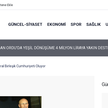
itene Ekle
GÜNCEL-SIYASET
EKONOMI
SPOR
SAĞLIK
ARTİ’NİN ORDU’DAKİ 69 KİŞİLİK KURUCU KADROSU AÇIKLANDI
aral Birleşik Cumhuriyeti Oluyor
Gü