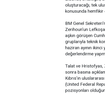
oluşturacağı, tek ulu
konusunda hemfikir 
BM Genel Sekreteri'n
Zerihoun'un Lefkoşa
aşkın görüşen Cumhur
gruplarıyla teknik ko
haziran ayının ikinci
değerlendirme yapma
Talat ve Hristofyas
sonra basına açıklam
Kıbrıs'ın uluslararası
(United Federal Rep
pozisyonları olduğun