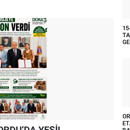
15
TA
GE
OR
ET
ORDU’DA YEŞİL