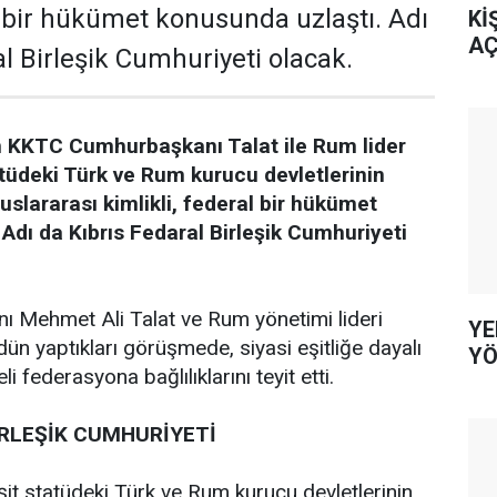
al bir hükümet konusunda uzlaştı. Adı
Kİ
AÇ
l Birleşik Cumhuriyeti olacak.
 KKTC Cumhurbaşkanı Talat ile Rum lider
atüdeki Türk ve Rum kurucu devletlerinin
uslararası kimlikli, federal bir hükümet
Adı da Kıbrıs Fedaral Birleşik Cumhuriyeti
Mehmet Ali Talat ve Rum yönetimi lideri
YE
dün yaptıkları görüşmede, siyasi eşitliğe dayalı
YÖ
eli federasyona bağlılıklarını teyit etti.
İRLEŞİK CUMHURİYETİ
 eşit statüdeki Türk ve Rum kurucu devletlerinin