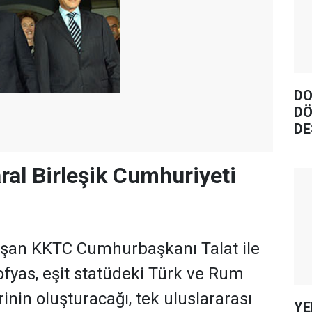
DO
DÖ
DE
ral Birleşik Cumhuriyeti
uşan KKTC Cumhurbaşkanı Talat ile
ofyas, eşit statüdeki Türk ve Rum
inin oluşturacağı, tek uluslararası
YE