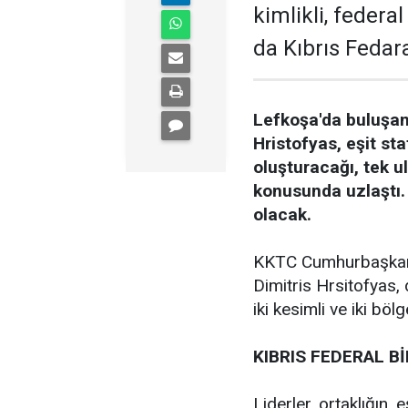
kimlikli, feder
da Kıbrıs Fedara
Lefkoşa'da buluşan
Hristofyas, eşit st
oluşturacağı, tek ul
konusunda uzlaştı. 
olacak.
KKTC Cumhurbaşkanı 
Dimitris Hrsitofyas, 
iki kesimli ve iki bölg
KIBRIS FEDERAL B
Liderler, ortaklığın,