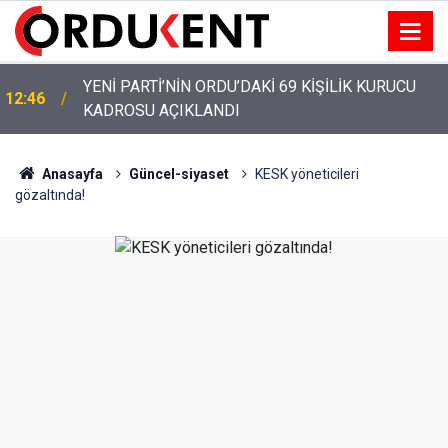
YENİ PARTİ ALTINORDU’DA KURUCU YÖNETİMİNİ
12:22
AÇIKLADI
Anasayfa
Güncel-siyaset
KESK yöneticileri
gözaltında!