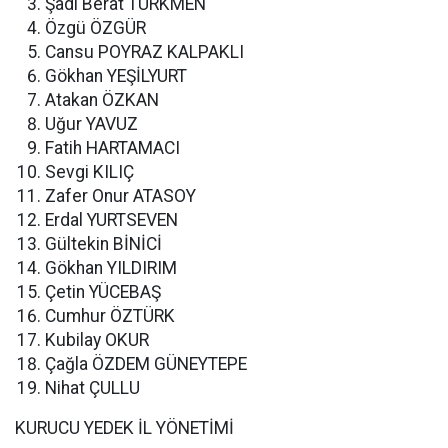
Şadi Berat TÜRKMEN
Özgü ÖZGÜR
Cansu POYRAZ KALPAKLI
Gökhan YEŞİLYURT
Atakan ÖZKAN
Uğur YAVUZ
Fatih HARTAMACI
Sevgi KILIÇ
Zafer Onur ATASOY
Erdal YURTSEVEN
Gültekin BİNİCİ
Gökhan YILDIRIM
Çetin YÜCEBAŞ
Cumhur ÖZTÜRK
Kubilay OKUR
Çağla ÖZDEM GÜNEYTEPE
Nihat ÇULLU
KURUCU YEDEK İL YÖNETİMİ