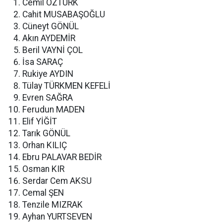
Cemil ÖZTÜRK
Cahit MUSABAŞOĞLU
Cüneyt GÖNÜL
Akın AYDEMİR
Beril VAYNİ ÇOL
İsa SARAÇ
Rukiye AYDIN
Tülay TÜRKMEN KEFELİ
Evren SAĞRA
Ferudun MADEN
Elif YİĞİT
Tarık GÖNÜL
Orhan KILIÇ
Ebru PALAVAR BEDİR
Osman KIR
Serdar Cem AKSU
Cemal ŞEN
Tenzile MIZRAK
Ayhan YURTSEVEN