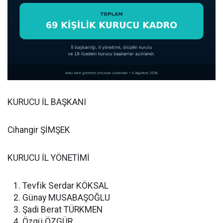
KURUCU İL BAŞKANI
Cihangir ŞİMŞEK
KURUCU İL YÖNETİMİ
Tevfik Serdar KÖKSAL
Günay MUSABAŞOĞLU
Şadi Berat TÜRKMEN
Özgü ÖZGÜR