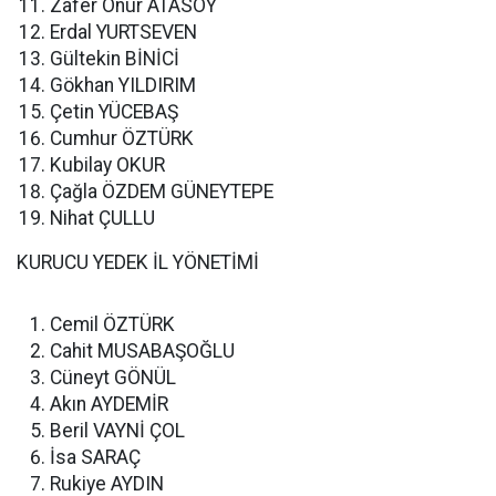
Zafer Onur ATASOY
Erdal YURTSEVEN
Gültekin BİNİCİ
Gökhan YILDIRIM
Çetin YÜCEBAŞ
Cumhur ÖZTÜRK
Kubilay OKUR
Çağla ÖZDEM GÜNEYTEPE
Nihat ÇULLU
KURUCU YEDEK İL YÖNETİMİ
Cemil ÖZTÜRK
Cahit MUSABAŞOĞLU
Cüneyt GÖNÜL
Akın AYDEMİR
Beril VAYNİ ÇOL
İsa SARAÇ
Rukiye AYDIN