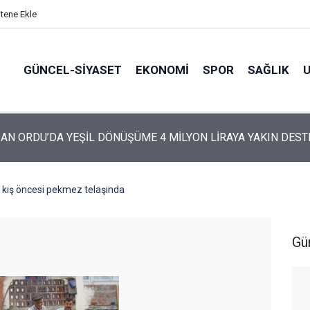
itene Ekle
GÜNCEL-SIYASET
EKONOMI
SPOR
SAĞLIK
ARTİ’NİN ORDU’DAKİ 69 KİŞİLİK KURUCU KADROSU AÇIKLANDI
i kış öncesi pekmez telaşında
Gü