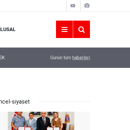
ULUSAL
12:22
YENİ PARTİ ALTINORDU’DA KURUCU YÖNETİMİ
Günün tüm
haberleri
ncel-siyaset