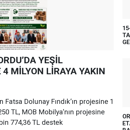
15
TA
GE
ORDU’DA YEŞİL
4 MİLYON LİRAYA YAKIN
 Fatsa Dolunay Fındık’ın projesine 1
250 TL, MOB Mobilya’nın projesine
OR
 bin 774,36 TL destek
ET