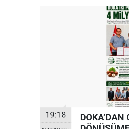
19:18
DOKA’DAN 
DÖNÜŞÜME 