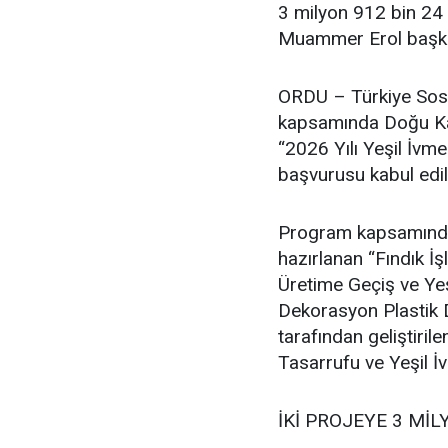
3 milyon 912 bin 24 
Muammer Erol başkan
ORDU – Türkiye Sosy
kapsamında Doğu Kar
“2026 Yılı Yeşil İvm
başvurusu kabul edil
Program kapsamında F
hazırlanan “Fındık 
Üretime Geçiş ve Ye
Dekorasyon Plastik D
tarafından geliştir
Tasarrufu ve Yeşil İ
İKİ PROJEYE 3 MİL