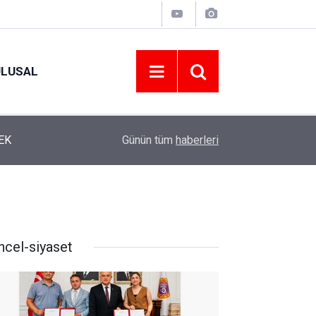
ULUSAL
12:22
YENİ PARTİ ALTINORDU’DA KURUCU YÖNETİMİ
Günün tüm
haberleri
ncel-siyaset