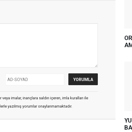
OR
AM
veya imalar, inançlara saldırı içeren, imla kuralları ile
flerle yazılmış yorumlar onaylanmamaktadır.
YUH AR
BA