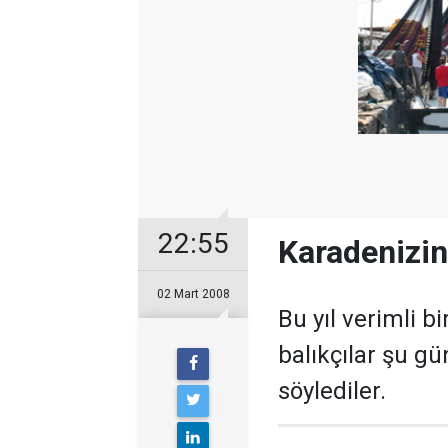
22:55
Karadenizin 
02 Mart 2008
Bu yıl verimli b
balıkçılar şu gün
söylediler.