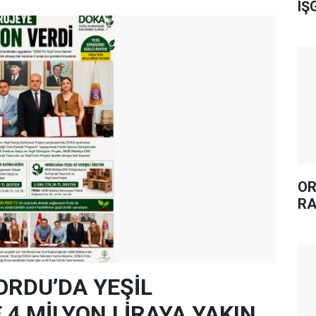
IŞ
OR
RA
ORDU’DA YEŞİL
4 MİLYON LİRAYA YAKIN