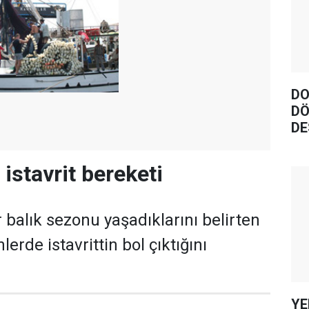
DO
DÖ
DE
istavrit bereketi
ir balık sezonu yaşadıklarını belirten
lerde istavrittin bol çıktığını
YE