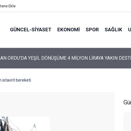
itene Ekle
GÜNCEL-SIYASET
EKONOMI
SPOR
SAĞLIK
ARTİ’NİN ORDU’DAKİ 69 KİŞİLİK KURUCU KADROSU AÇIKLANDI
 istavrit bereketi
Gü