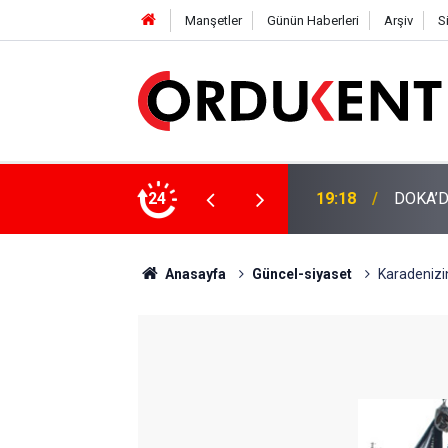
Manşetler
Günün Haberleri
Arşiv
S
NÜŞÜME 4 MİLYON LİRAYA YAKIN DESTEK
24
12:46
YENİ P
Anasayfa
Güncel-siyaset
Karadenizin