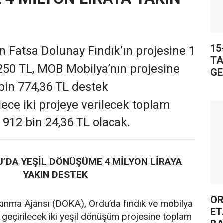
15
 Fatsa Dolunay Fındık’ın projesine 1
TA
250 TL, MOB Mobilya’nın projesine
GE
 bin 774,36 TL destek
ece iki projeye verilecek toplam
 912 bin 24,36 TL olacak.
’DA YEŞİL DÖNÜŞÜME 4 MİLYON LİRAYA
YAKIN DESTEK
OR
ınma Ajansı (DOKA), Ordu’da fındık ve mobilya
ET
 geçirilecek iki yeşil dönüşüm projesine toplam