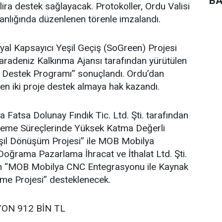
BA
lira destek sağlayacak. Protokoller, Ordu Valisi
lığında düzenlenen törenle imzalandı.
al Kapsayıcı Yeşil Geçiş (SoGreen) Projesi
adeniz Kalkınma Ajansı tarafından yürütülen
e Destek Programı” sonuçlandı. Ordu’dan
en iki proje destek almaya hak kazandı.
atsa Dolunay Fındık Tic. Ltd. Şti. tarafından
İşleme Süreçlerinde Yüksek Katma Değerli
şil Dönüşüm Projesi” ile MOB Mobilya
oğrama Pazarlama İhracat ve İthalat Ltd. Şti.
ilen “MOB Mobilya CNC Entegrasyonu ile Kaynak
vme Projesi” desteklenecek.
YON 912 BİN TL