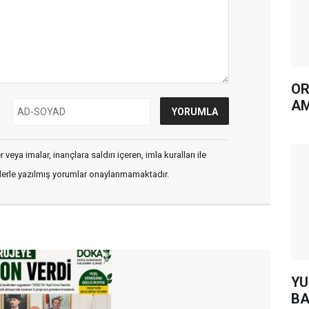
OR
AM
veya imalar, inançlara saldırı içeren, imla kuralları ile
flerle yazılmış yorumlar onaylanmamaktadır.
YUH AR
BA