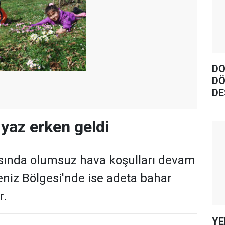
DO
DÖ
DE
 yaz erken geldi
ısında olumsuz hava koşulları devam
niz Bölgesi'nde ise adeta bahar
r.
YE