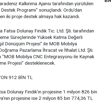
BA
adeniz Kalkınma Ajansı tarafından yürütülen
e Destek Programı” sonuçlandı. Ordu’dan
en iki proje destek almaya hak kazandı.
atsa Dolunay Fındık Tic. Ltd. Şti. tarafından
İşleme Süreçlerinde Yüksek Katma Değerli
şil Dönüşüm Projesi” ile MOB Mobilya
oğrama Pazarlama İhracat ve İthalat Ltd. Şti.
ilen “MOB Mobilya CNC Entegrasyonu ile Kaynak
vme Projesi” desteklenecek.
YON 912 BİN TL
sa Dolunay Fındık’ın projesine 1 milyon 826 bin
’nın projesine ise 2 milyon 85 bin 774,36 TL