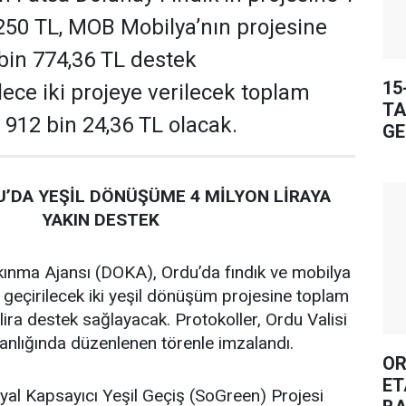
250 TL, MOB Mobilya’nın projesine
 bin 774,36 TL destek
15
ece iki projeye verilecek toplam
TA
 912 bin 24,36 TL olacak.
GE
’DA YEŞİL DÖNÜŞÜME 4 MİLYON LİRAYA
YAKIN DESTEK
ınma Ajansı (DOKA), Ordu’da fındık ve mobilya
 geçirilecek iki yeşil dönüşüm projesine toplam
lira destek sağlayacak. Protokoller, Ordu Valisi
lığında düzenlenen törenle imzalandı.
OR
ET
al Kapsayıcı Yeşil Geçiş (SoGreen) Projesi