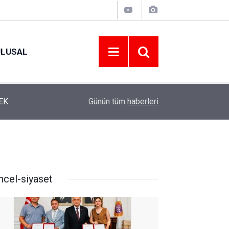
ULUSAL
12:22
YENİ PARTİ ALTINORDU’DA KURUCU YÖNETİMİ
Günün tüm
haberleri
ncel-siyaset