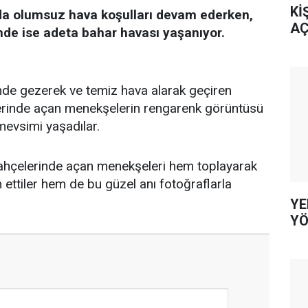
Kİ
nda olumsuz hava koşulları devam ederken,
AÇ
nde ise adeta bahar havası yaşanıyor.
nde gezerek ve temiz hava alarak geçiren
elerinde açan menekşelerin rengarenk görüntüsü
mevsimi yaşadılar.
bahçelerinde açan menekşeleri hem toplayarak
ettiler hem de bu güzel anı fotoğraflarla
YE
YÖ