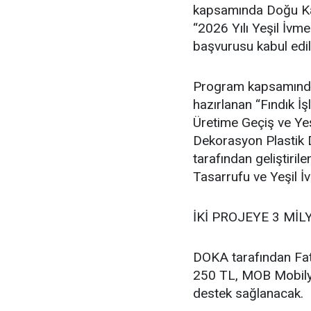
kapsamında Doğu Kar
“2026 Yılı Yeşil İvm
başvurusu kabul edil
Program kapsamında F
hazırlanan “Fındık 
Üretime Geçiş ve Ye
Dekorasyon Plastik D
tarafından geliştir
Tasarrufu ve Yeşil İ
İKİ PROJEYE 3 MİL
DOKA tarafından Fat
250 TL, MOB Mobilya
destek sağlanacak.