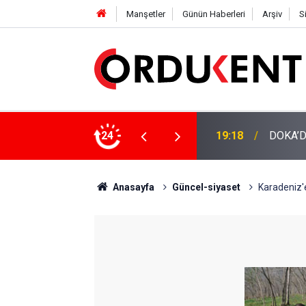
Manşetler
Günün Haberleri
Arşiv
S
NÜŞÜME 4 MİLYON LİRAYA YAKIN DESTEK
24
12:46
YENİ P
Anasayfa
Güncel-siyaset
Karadeniz'e