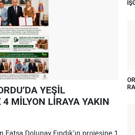
IŞ
OR
RA
ORDU’DA YEŞİL
4 MİLYON LİRAYA YAKIN
 Fatsa Dolunay Fındık’ın projesine 1