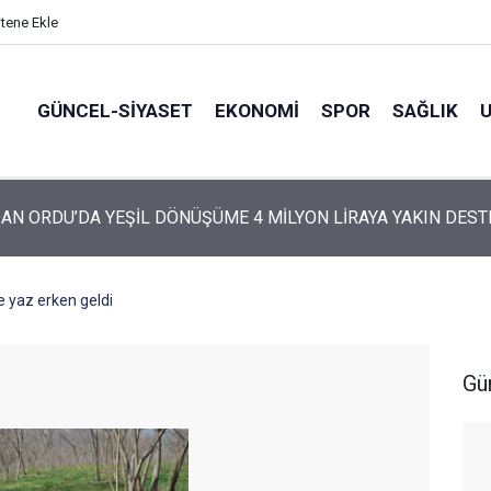
itene Ekle
GÜNCEL-SIYASET
EKONOMI
SPOR
SAĞLIK
ARTİ’NİN ORDU’DAKİ 69 KİŞİLİK KURUCU KADROSU AÇIKLANDI
 yaz erken geldi
Gü