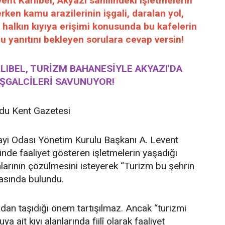
t Karlıbel, Akyazı sahilindeki işletmelerin
rken kamu arazilerinin işgali, daralan yol,
 halkın kıyıya erişimi konusunda bu kafelerin
u yanıtını bekleyen sorulara cevap versin!
RLIBEL, TURİZM BAHANESİYLE AKYAZI'DA
IŞGALCİLERİ SAVUNUYOR!
u Kent Gazetesi
ayi Odası Yönetim Kurulu Başkanı A. Levent
linde faaliyet gösteren işletmelerin yaşadığı
larının çözülmesini isteyerek “Turizm bu şehrin
asında bulundu.
dan taşıdığı önem tartışılmaz. Ancak “turizmi
 ait kıyı alanlarında fiilî olarak faaliyet