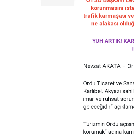
OTSO Başkanı Leven
korunmasını iste
trafik karmaşası ve
ne alakası olduğ
YUH ARTIK! KA
Nevzat AKATA – Ord
Ordu Ticaret ve San
Karlıbel, Akyazı sahi
imar ve ruhsat sorun
geleceğidir” açıklam
Turizmin Ordu açısın
korumak” adına kamuya