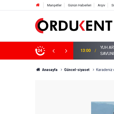
Manşetler
Günün Haberleri
Arşiv
S
24
11:53
ORDU’N
Anasayfa
Güncel-siyaset
Karadeniz 