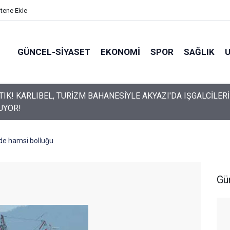
itene Ekle
GÜNCEL-SIYASET
EKONOMI
SPOR
SAĞLIK
UN HAFTALIK GÜVENLİK RAPORU AÇIKLANDI
de hamsi bolluğu
Gü