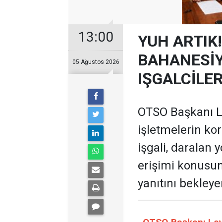
13:00
YUH ARTIK!
BAHANESİY
05 Ağustos 2026
IŞGALCİLE
OTSO Başkanı Le
işletmelerin ko
işgali, daralan 
erişimi konusun
yanıtını bekleye