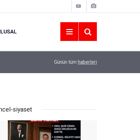
ULUSAL
10:46
15-16 AĞUSTOS 2026 TARİHLERİNDE GERÇEK
Günün tüm
haberleri
ncel-siyaset