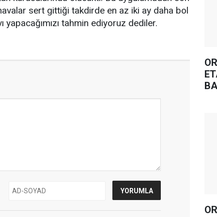
alar sert gittiği takdirde en az iki ay daha bol
vı yapacağımızı tahmin ediyoruz dediler.
OR
ET
BA
OR