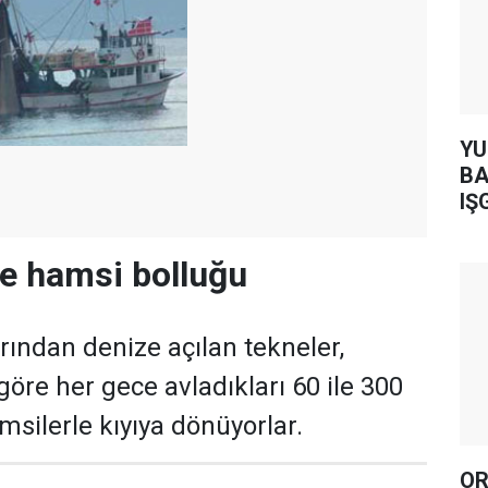
YUH AR
BA
IŞ
e hamsi bolluğu
rından denize açılan tekneler,
öre her gece avladıkları 60 ile 300
msilerle kıyıya dönüyorlar.
OR