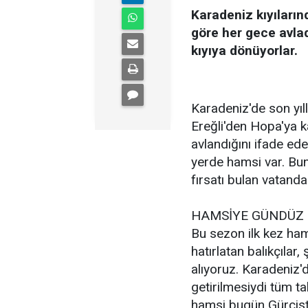
Karadeniz kıyıların
göre her gece avlad
kıyıya dönüyorlar.
Karadeniz'de son yıll
Ereğli'den Hopa'ya k
avlandığını ifade ede
yerde hamsi var. Bu
fırsatı bulan vatan
HAMSİYE GÜNDÜZ 
Bu sezon ilk kez ham
hatırlatan balıkçılar
alıyoruz. Karadeniz'
getirilmesiydi tüm t
hamsi bugün Gürcist