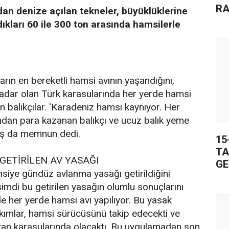
RA
dan denize açılan tekneler, büyüklüklerine
ıkları 60 ile 300 ton arasında hamsilerle
arın en bereketli hamsi avının yaşandığını,
adar olan Türk karasularında her yerde hamsi
n balıkçılar. 'Karadeniz hamsi kaynıyor. Her
ndan para kazanan balıkçı ve ucuz balık yeme
daş da memnun dedi.
15
TA
GETİRİLEN AV YASAĞI
GE
siye gündüz avlanma yasağı getirildiğini
, şimdi bu getirilen yasağın olumlu sonuçlarını
de her yerde hamsi avı yapılıyor. Bu yasak
akımlar, hamsi sürücüsünü takip edecekti ve
an karasularında olacaktı. Bu uygulamadan son