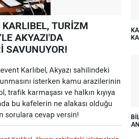
 KARLIBEL, TURİZM
KA
LE AKYAZI'DA
KA
Rİ SAVUNUYOR!
vent Karlıbel, Akyazı sahilindeki
runmasını isterken kamu arazilerinin
yol, trafik karmaşası ve halkın kıyıya
da bu kafelerin ne alakası olduğu
n sorulara cevap versin!
Bİ
AN