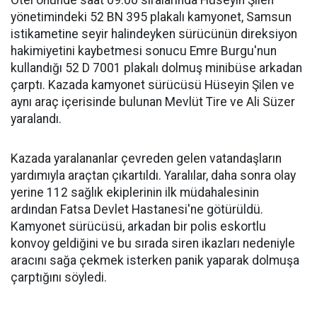
Otel önünde saat 09.00 sıralarında Hüseyin Şilen
yönetimindeki 52 BN 395 plakalı kamyonet, Samsun
istikametine seyir halindeyken sürücünün direksiyon
hakimiyetini kaybetmesi sonucu Emre Burgu'nun
kullandığı 52 D 7001 plakalı dolmuş minibüse arkadan
çarptı. Kazada kamyonet sürücüsü Hüseyin Şilen ve
aynı araç içerisinde bulunan Mevlüt Tire ve Ali Süzer
yaralandı.
Kazada yaralananlar çevreden gelen vatandaşların
yardımıyla araçtan çıkartıldı. Yaralılar, daha sonra olay
yerine 112 sağlık ekiplerinin ilk müdahalesinin
ardından Fatsa Devlet Hastanesi'ne götürüldü.
Kamyonet sürücüsü, arkadan bir polis eskortlu
konvoy geldiğini ve bu sırada siren ikazları nedeniyle
aracını sağa çekmek isterken panik yaparak dolmuşa
çarptığını söyledi.