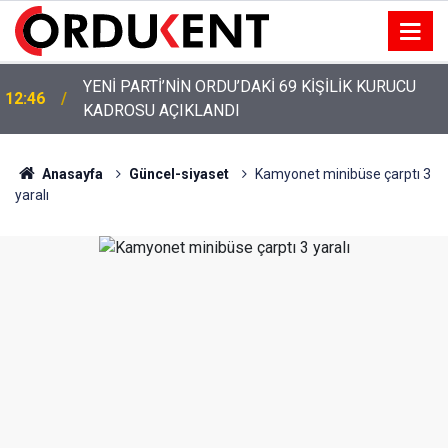
YENİ PARTİ’NİN ORDU’DAKİ 69 KİŞİLİK KURUCU
12:46
KADROSU AÇIKLANDI
YENİ PARTİ ALTINORDU’DA KURUCU YÖNETİMİNİ
12:22
AÇIKLADI
Anasayfa
Güncel-siyaset
Kamyonet minibüse çarptı 3
yaralı