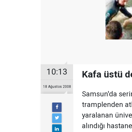
10:13
Kafa üstü d
18 Ağustos 2008
Samsun'da serin
tramplenden atl
yaralanan üniver
alındığı hastan