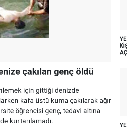
YE
Kİ
AÇ
enize çakılan genç öldü
lemek için gittiği denizde
arken kafa üstü kuma çakılarak ağır
site öğrencisi genç, tedavi altına
ede kurtarılamadı.
YE