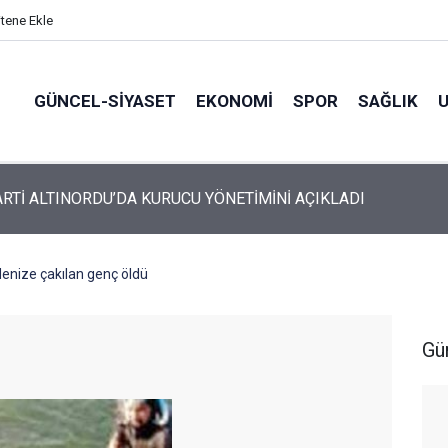
itene Ekle
GÜNCEL-SIYASET
EKONOMI
SPOR
SAĞLIK
ARTİ ALTINORDU’DA KURUCU YÖNETİMİNİ AÇIKLADI
denize çakılan genç öldü
Gü