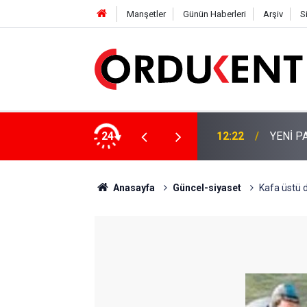
Manşetler
Günün Haberleri
Arşiv
S
 KİŞİLİK KURUCU KADROSU AÇIKLANDI
24
12:22
YENİ P
Anasayfa
Güncel-siyaset
Kafa üstü 