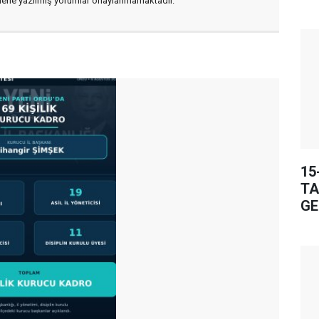
flerle yazılmış yorumlar onaylanmamaktadır.
15
TA
GE