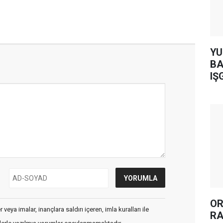
YUH AR
BA
IŞ
OR
veya imalar, inançlara saldırı içeren, imla kuralları ile
RA