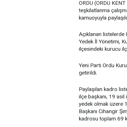
ORDU (ORDU KENT GA
teşkilatlanma çalış
kamuoyuyla paylaşıld
Açıklanan listelerde 
Yedek İl Yönetimi, K
ilçesindeki kurucu ilç
Yeni Parti Ordu Kuru
getirildi.
Paylaşılan kadro lis
ilçe başkanı, 19 asil i
yedek olmak üzere 11
Başkanı Cihangir Şimş
kadrosu toplam 69 k