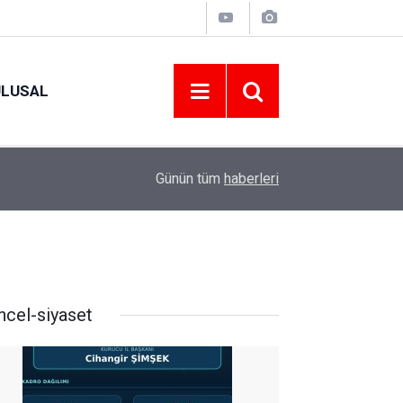
ULUSAL
09:09
ORDU ASKF’DEN İŞ DÜNYASINA AMATÖR SPO
Günün tüm
haberleri
ncel-siyaset