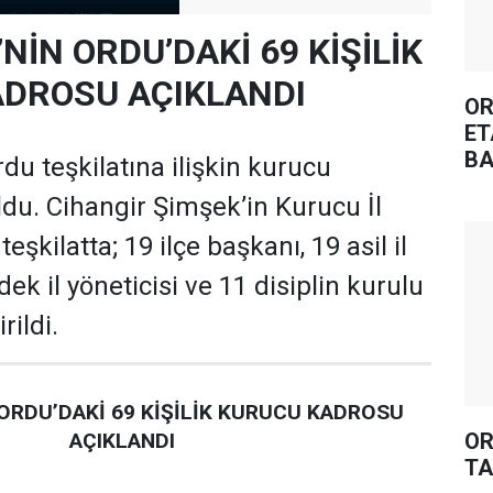
’NİN ORDU’DAKİ 69 KİŞİLİK
DROSU AÇIKLANDI
OR
ET
BA
rdu teşkilatına ilişkin kurucu
oldu. Cihangir Şimşek’in Kurucu İl
şkilatta; 19 ilçe başkanı, 19 asil il
dek il yöneticisi ve 11 disiplin kurulu
rildi.
 ORDU’DAKİ 69 KİŞİLİK KURUCU KADROSU
OR
AÇIKLANDI
TA