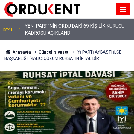
YENİ PARTİ ALTINORDU’DA KURUCU YÖNETİMİNİ
12:22
AÇIKLADI
Anasayfa
Güncel-siyaset
İYİ PARTİ AYBASTI İLÇE
BAŞKANLIĞI: “KALICI ÇÖZÜM RUHSATIN İPTALİDİR”