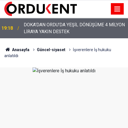
YENİ PARTİ’NİN ORDU’DAKİ 69 KİŞİLİK KURUCU
12:46
KADROSU AÇIKLANDI
Anasayfa
Güncel-siyaset
İşverenlere İş hukuku
anlatıldı