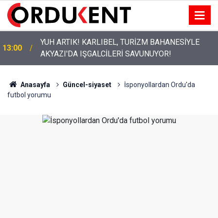
ORDU’NUN HAFTALIK GÜVENLİK RAPORU
11:53
AÇIKLANDI
Anasayfa
Güncel-siyaset
İsponyollardan Ordu'da
futbol yorumu