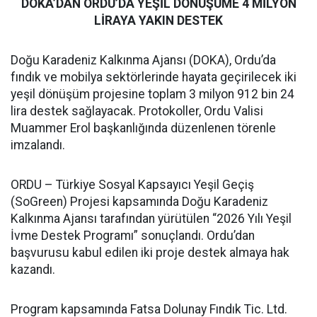
DOKA’DAN ORDU’DA YEŞİL DÖNÜŞÜME 4 MİLYON
LİRAYA YAKIN DESTEK
Doğu Karadeniz Kalkınma Ajansı (DOKA), Ordu’da
fındık ve mobilya sektörlerinde hayata geçirilecek iki
yeşil dönüşüm projesine toplam 3 milyon 912 bin 24
lira destek sağlayacak. Protokoller, Ordu Valisi
Muammer Erol başkanlığında düzenlenen törenle
imzalandı.
ORDU – Türkiye Sosyal Kapsayıcı Yeşil Geçiş
(SoGreen) Projesi kapsamında Doğu Karadeniz
Kalkınma Ajansı tarafından yürütülen “2026 Yılı Yeşil
İvme Destek Programı” sonuçlandı. Ordu’dan
başvurusu kabul edilen iki proje destek almaya hak
kazandı.
Program kapsamında Fatsa Dolunay Fındık Tic. Ltd.