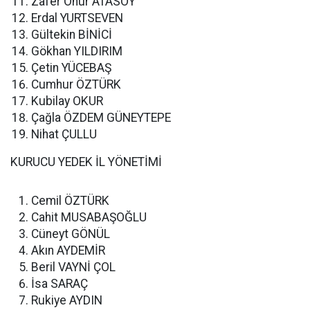
Zafer Onur ATASOY
Erdal YURTSEVEN
Gültekin BİNİCİ
Gökhan YILDIRIM
Çetin YÜCEBAŞ
Cumhur ÖZTÜRK
Kubilay OKUR
Çağla ÖZDEM GÜNEYTEPE
Nihat ÇULLU
KURUCU YEDEK İL YÖNETİMİ
Cemil ÖZTÜRK
Cahit MUSABAŞOĞLU
Cüneyt GÖNÜL
Akın AYDEMİR
Beril VAYNİ ÇOL
İsa SARAÇ
Rukiye AYDIN