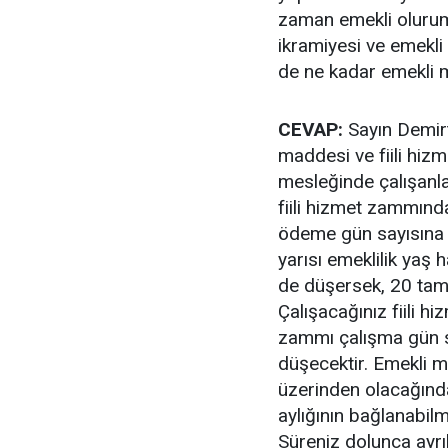
zaman emekli olurum
ikramiyesi ve emekli
de ne kadar emekli 
CEVAP:
Sayın Demirt
maddesi ve fiili hiz
mesleğinde çalışanlar
fiili hizmet zammından
ödeme gün sayısına i
yarısı emeklilik yaş h
de düşersek, 20 tam 
Çalışacağınız fiili h
zammı çalışma gün s
düşecektir. Emekli 
üzerinden olacağınd
aylığının bağlanabilm
Süreniz dolunca ayrı