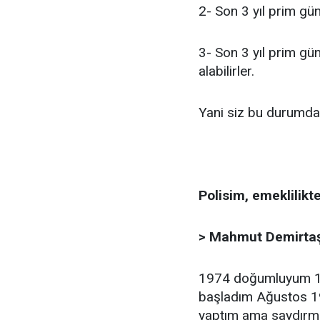
2- Son 3 yıl prim gü
3- Son 3 yıl prim gü
alabilirler.
Yani siz bu durumda 
Polisim, emeklilikt
> Mahmut Demirta
1974 doğumluyum 17
başladım Ağustos 19
yaptım ama saydırma