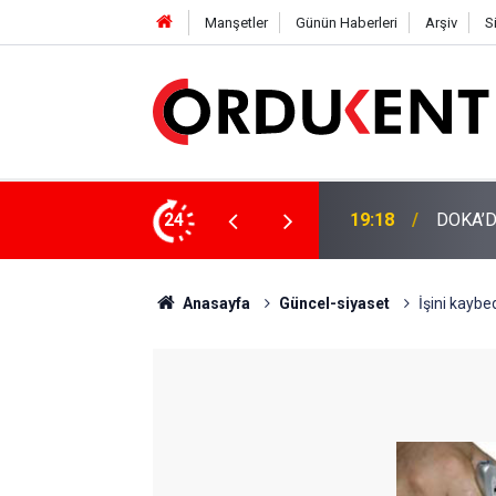
Manşetler
Günün Haberleri
Arşiv
S
NÜŞÜME 4 MİLYON LİRAYA YAKIN DESTEK
24
12:46
YENİ P
Anasayfa
Güncel-siyaset
İşini kaybe