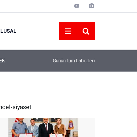
ULUSAL
12:22
YENİ PARTİ ALTINORDU’DA KURUCU YÖNETİMİ
Günün tüm
haberleri
ncel-siyaset