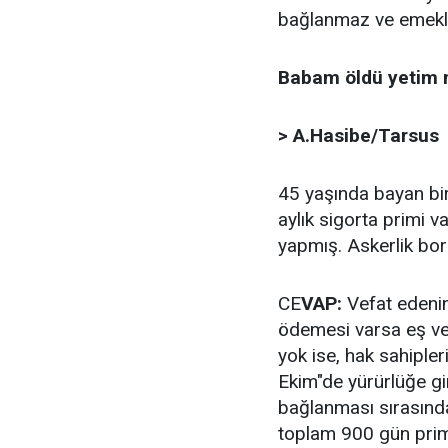
bağlanmaz ve emekli
Babam öldü yetim m
> A.Hasibe/Tarsus
45 yaşında bayan bir 
aylık sigorta primi v
yapmış. Askerlik bor
CE
VAP:
Vefat edenin
ödemesi varsa eş ve
yok ise, hak sahipler
Ekim"de yürürlüğe gi
bağlanması sırasında 
toplam 900 gün prim