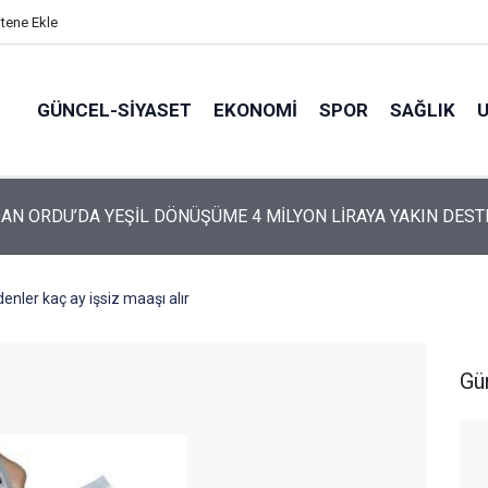
itene Ekle
GÜNCEL-SIYASET
EKONOMI
SPOR
SAĞLIK
ARTİ’NİN ORDU’DAKİ 69 KİŞİLİK KURUCU KADROSU AÇIKLANDI
denler kaç ay işsiz maaşı alır
Gü