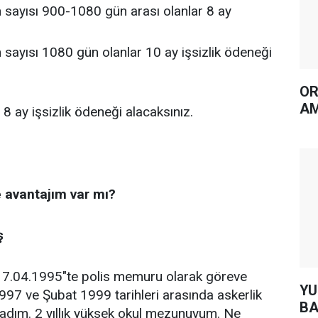
n sayısı 900-1080 gün arası olanlar 8 ay
n sayısı 1080 gün olanlar 10 ay işsizlik ödeneği
OR
AM
8 ay işsizlik ödeneği alacaksınız.
e avantajım var mı?
ş
.04.1995"te polis memuru olarak göreve
YUH AR
97 ve Şubat 1999 tarihleri arasında askerlik
BA
dım. 2 yıllık yüksek okul mezunuyum. Ne