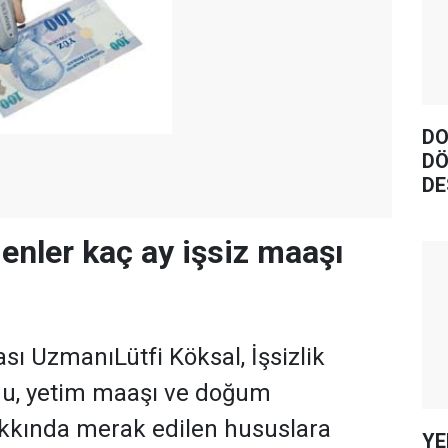
DO
DÖ
DE
denler kaç ay işsiz maaşı
tası UzmanıLütfi Köksal, İşsizlik
nu, yetim maaşı ve doğum
kkında merak edilen hususlara
YE