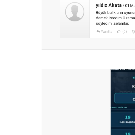
yıldız Akata
/ 01 Ma
Büyük balıkların oyunun
demek istedim.Ozaman 
söyledim .selamlar.
Yanıtla
(0)