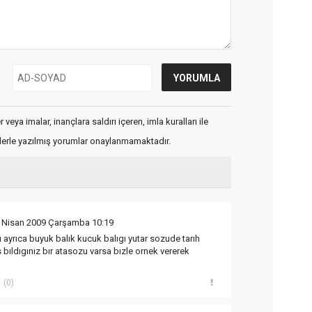
veya imalar, inançlara saldırı içeren, imla kuralları ile
flerle yazılmış yorumlar onaylanmamaktadır.
 Nisan 2009 Çarşamba 10:19
ı ayrıca buyuk balık kucuk balıgı yutar sozude tarıh
 bıldıgınız bır atasozu varsa bızle ornek vererek
(0)