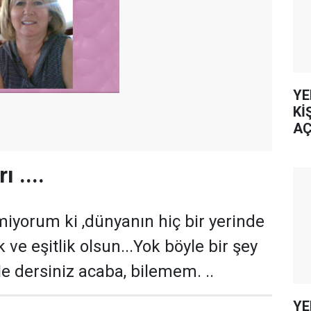
YE
Kİ
AÇ
 ....
iyorum ki ,dünyanın hiç bir yerinde
k ve eşitlik olsun...Yok böyle bir şey
Ne dersiniz acaba, bilemem. ..
YE