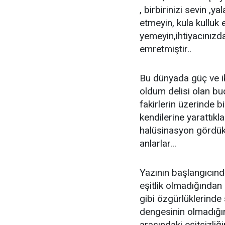
, birbirinizi sevin ,
etmeyin, kula kulluk
yemeyin,ihtiyacınızda
emretmiştir..
Bu dünyada güç ve ik
oldum delisi olan bu
fakirlerin üzerinde b
kendilerine yarattıkla
halüsinasyon gördükl
anlarlar...
Yazının başlangıcında
eşitlik olmadığından 
gibi özgürlüklerinde 
dengesinin olmadığın
arasındaki eşitsizli