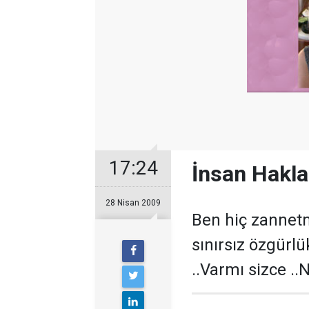
17:24
İnsan Hakları
28 Nisan 2009
Ben hiç zannetm
sınırsız özgürlü
..Varmı sizce ..