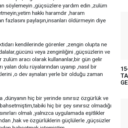
yalan söylemeyin ,güçsüzlere yardım edin ,zulüm
 etmeyin,yetim hakkı haramdır ,haram
n fazlasını paylaşın,insanları öldürmeyin diye
tidarı kendilerinde görenler ,zengin olupta ne
dalalar,gücünü veya zenginliğini ,güçsüzlerin ve
ir zulüm aracı olarak kullananlar,bir gün gelir
rı yalan dolu rüyalarından uyanıp ,nasıl bir
15
erini ,o dev aynaları yerle bir olduğu zaman
TA
GE
 ,dünyanın hiç bir yerinde sınırsız özgürlük ve
bahsetmiştim,tabiki hiç bir şey sınırsız olmadığı
sınırları olmalı ,yalnızca uygulamada eşitlikler
dan ,hak ve özgürlüklerin güçlülerle ,güçsüzler
ğinden bahsetmek istemiştim...