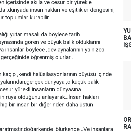
n içerisinde akılla ve cesur bir yürekle
a ,dünyada insan hakları ve eşitlikler dengesini,
ur toplumlar kurabilir...
YUH AR
lığı yutar masalı da böylece tarih
BA
 aynasında gören ve büyük balık olduklarını
IŞ
a insanlar böylece ,dev aynalarının yalnızca
ı gerçeğinide öğrenmiş olurlar..
 kaçıp ,kendi halüsilasyonlarının büyüsü içinde
ünyalarından,gerçek dünyaya ,o küçük balık
e cesur yürekli insanların dünyasına
in rüya olduğunu anlayarak...İnsan hakları
ir,hiç bir insan bir diğerinden daha üstün
OR
RA
 yaratmıştır,doğarkende ,ölürkende ..Ve insanlara