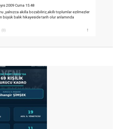
yıs 2009 Cuma 15:48
u ,yalnızca akılla bozabiliriz,akıllı toplumlar ezilmezler
büyük balık hikayeside tarih olur anlamında
(0)