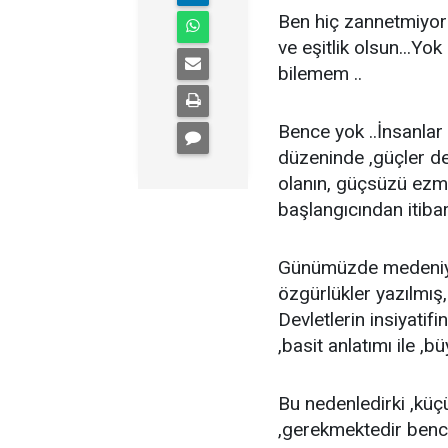
Ben hiç zannetmiyoru
ve eşitlik olsun...Yo
bilemem ..
Bence yok ..İnsanlar
düzeninde ,güçler d
olanın, güçsüzü ezm
başlangıcından itiba
Günümüzde medeniyet
özgürlükler yazılmı
Devletlerin insiyatifi
,basit anlatımı ile ,b
Bu nedenledirki ,küç
,gerekmektedir bence