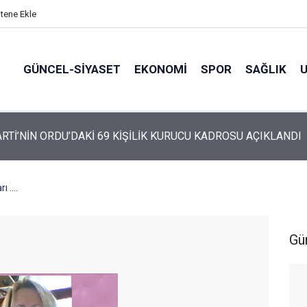
itene Ekle
GÜNCEL-SIYASET
EKONOMI
SPOR
SAĞLIK
ARTİ ALTINORDU’DA KURUCU YÖNETİMİNİ AÇIKLADI
 ....
Gü