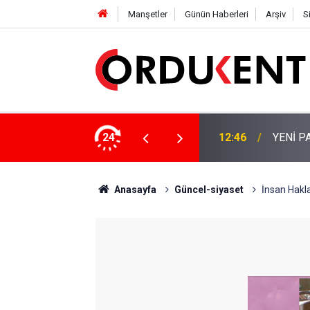
Manşetler
Günün Haberleri
Arşiv
S
 KİŞİLİK KURUCU KADROSU AÇIKLANDI
24
12:22
YENİ P
Anasayfa
Güncel-siyaset
İnsan Hakları