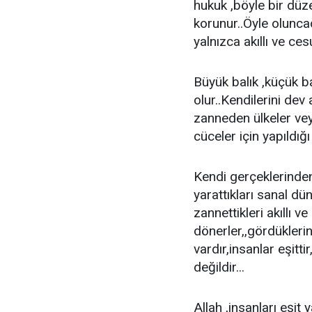
hukuk ,böyle bir düze
korunur..Öyle oluncad
yalnızca akıllı ve ces
Büyük balık ,küçük ba
olur..Kendilerini dev
zanneden ülkeler vey
cüceler için yapıldığ
Kendi gerçeklerinden
yarattıkları sanal d
zannettikleri akıllı v
dönerler,,gördüklerin
vardır,insanlar eşitt
değildir...
Allah ,insanları eşit