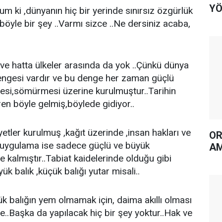
YÖ
m ki ,dünyanın hiç bir yerinde sınırsız özgürlük
k böyle bir şey ..Varmı sizce ..Ne dersiniz acaba,
 ve hatta ülkeler arasında da yok ..Çünkü dünya
engesi vardır ve bu denge her zaman güçlü
esi,sömürmesi üzerine kurulmuştur..Tarihin
ren böyle gelmiş,böylede gidiyor..
ler kurulmuş ,kağıt üzerinde ,insan hakları ve
OR
ş,uygulama ise sadece güçlü ve büyük
AM
ne kalmıştır..Tabiat kaidelerinde olduğu gibi
üyük balık ,küçük balığı yutar misali..
ük balığın yem olmamak için, daima akıllı olması
..Başka da yapılacak hiç bir şey yoktur..Hak ve