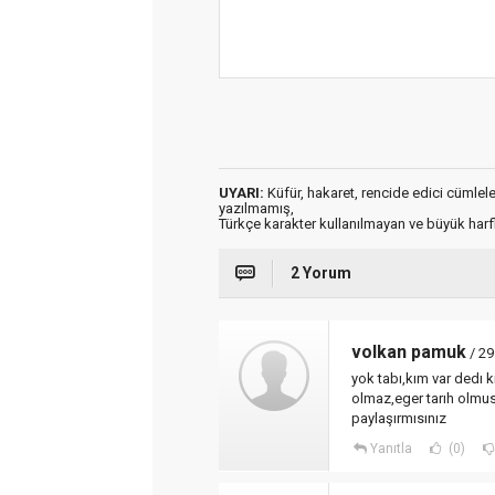
UYARI:
Küfür, hakaret, rencide edici cümleler 
yazılmamış,
Türkçe karakter kullanılmayan ve büyük har
2 Yorum
volkan pamuk
/ 29
yok tabı,kım var dedı k
olmaz,eger tarıh olmus
paylaşırmısınız
Yanıtla
(0)