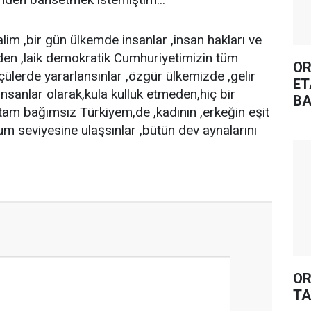
lim ,bir gün ülkemde insanlar ,insan hakları ve
en ,laik demokratik Cumhuriyetimizin tüm
OR
çülerde yararlansınlar ,özgür ülkemizde ,gelir
ET
 insanlar olarak,kula kulluk etmeden,hiç bir
BA
,tam bağımsız Türkiyem,de ,kadının ,erkeğin eşit
um seviyesine ulaşsınlar ,bütün dev aynalarını
OR
TA