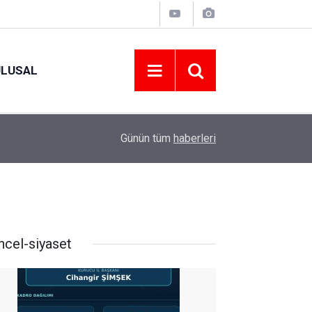
ULUSAL
09:09
ORDU ASKF’DEN İŞ DÜNYASINA AMATÖR SPO
Günün tüm
haberleri
ncel-siyaset