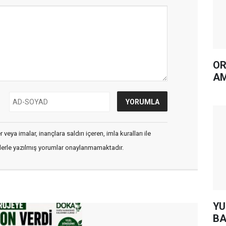
OR
AM
veya imalar, inançlara saldırı içeren, imla kuralları ile
flerle yazılmış yorumlar onaylanmamaktadır.
YUH AR
BA