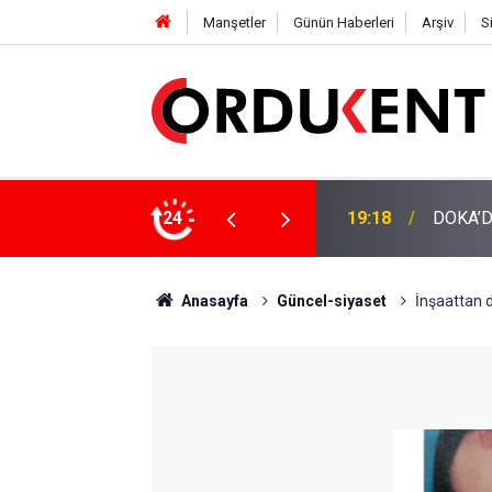
Manşetler
Günün Haberleri
Arşiv
S
NÜŞÜME 4 MİLYON LİRAYA YAKIN DESTEK
24
12:46
YENİ P
Anasayfa
Güncel-siyaset
İnşaattan d