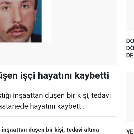
DO
DÖ
DE
şen işçi hayatını kaybetti
ığı inşaattan düşen bir kişi, tedavi
hastanede hayatını kaybetti.
inşaattan düşen bir kişi, tedavi altına
YE