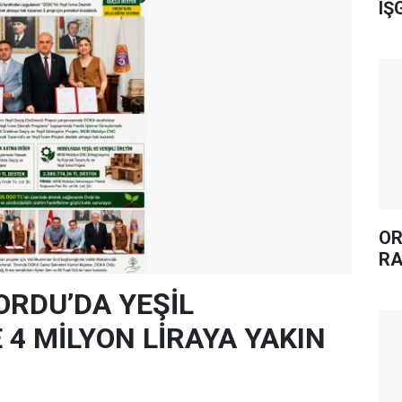
IŞ
OR
RA
ORDU’DA YEŞİL
4 MİLYON LİRAYA YAKIN