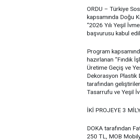
ORDU – Türkiye Sosy
kapsamında Doğu Kar
“2026 Yılı Yeşil İvm
başvurusu kabul edil
Program kapsamında F
hazırlanan “Fındık 
Üretime Geçiş ve Ye
Dekorasyon Plastik D
tarafından geliştir
Tasarrufu ve Yeşil İ
İKİ PROJEYE 3 MİL
DOKA tarafından Fat
250 TL, MOB Mobilya