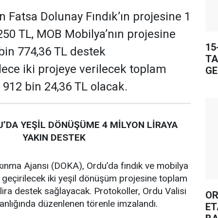
 Fatsa Dolunay Fındık’ın projesine 1
250 TL, MOB Mobilya’nın projesine
15
 bin 774,36 TL destek
TA
ece iki projeye verilecek toplam
GE
 912 bin 24,36 TL olacak.
’DA YEŞİL DÖNÜŞÜME 4 MİLYON LİRAYA
YAKIN DESTEK
ınma Ajansı (DOKA), Ordu’da fındık ve mobilya
 geçirilecek iki yeşil dönüşüm projesine toplam
lira destek sağlayacak. Protokoller, Ordu Valisi
OR
lığında düzenlenen törenle imzalandı.
ET