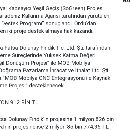
BA
al Kapsayıcı Yeşil Geçiş (SoGreen) Projesi
adeniz Kalkınma Ajansı tarafından yürütülen
e Destek Programı” sonuçlandı. Ordu’dan
en iki proje destek almaya hak kazandı.
atsa Dolunay Fındık Tic. Ltd. Şti. tarafından
İşleme Süreçlerinde Yüksek Katma Değerli
şil Dönüşüm Projesi” ile MOB Mobilya
oğrama Pazarlama İhracat ve İthalat Ltd. Şti.
ilen “MOB Mobilya CNC Entegrasyonu ile Kaynak
vme Projesi” desteklenecek.
YON 912 BİN TL
sa Dolunay Fındık’ın projesine 1 milyon 826 bin
’nın projesine ise 2 milyon 85 bin 774,36 TL