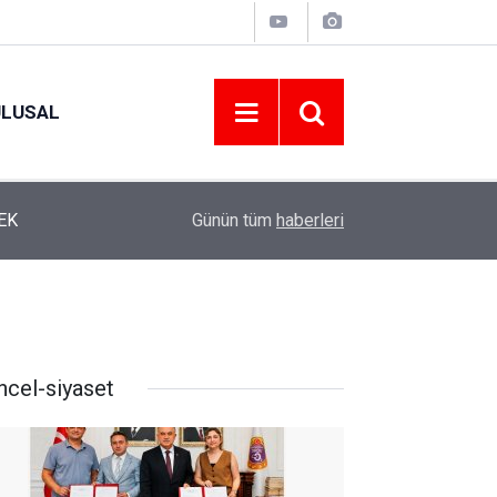
ULUSAL
12:22
YENİ PARTİ ALTINORDU’DA KURUCU YÖNETİMİ
Günün tüm
haberleri
ncel-siyaset