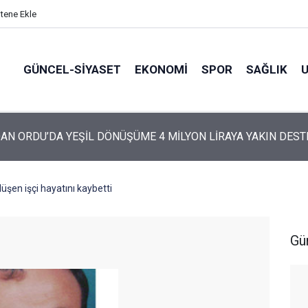
itene Ekle
GÜNCEL-SIYASET
EKONOMI
SPOR
SAĞLIK
ARTİ’NİN ORDU’DAKİ 69 KİŞİLİK KURUCU KADROSU AÇIKLANDI
üşen işçi hayatını kaybetti
Gü