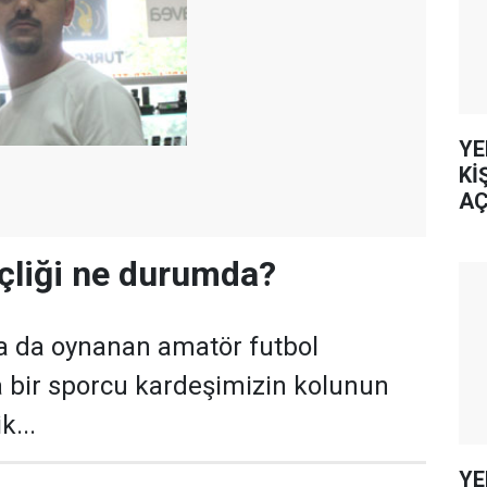
YE
Kİ
AÇ
nçliği ne durumda?
a da oynanan amatör futbol
bir sporcu kardeşimizin kolunun
k...
YE