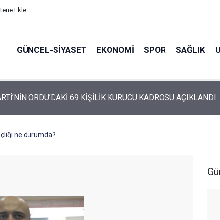
itene Ekle
GÜNCEL-SIYASET
EKONOMI
SPOR
SAĞLIK
ARTİ ALTINORDU’DA KURUCU YÖNETİMİNİ AÇIKLADI
nçliği ne durumda?
Gü