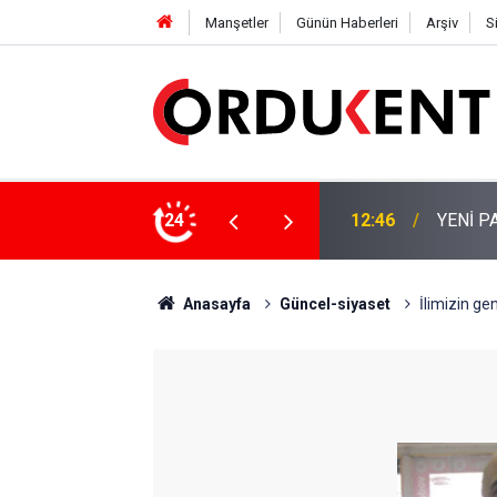
Manşetler
Günün Haberleri
Arşiv
S
 KİŞİLİK KURUCU KADROSU AÇIKLANDI
24
12:22
YENİ P
Anasayfa
Güncel-siyaset
İlimizin ge