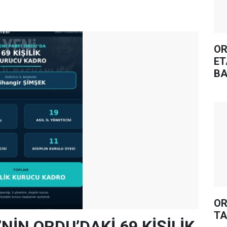
OR
ET
BA
OR
TA
’NİN ORDU’DAKİ 69 KİŞİLİK