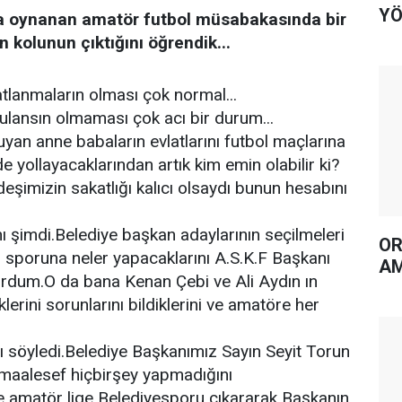
YÖ
a oynanan amatör futbol müsabakasında bir
 kolunun çıktığını öğrendik...
tlanmaların olması çok normal...
ansın olmaması çok acı bir durum...
uyan anne babaların evlatlarını futbol maçlarına
de yollayacaklarından artık kim emin olabilir ki?
şimizin sakatlığı kalıcı olsaydı bunun hesabını
şimdi.Belediye başkan adaylarının seçilmeleri
OR
r sporuna neler yapacaklarını A.S.K.F Başkanı
AM
dum.O da bana Kenan Çebi ve Ali Aydın ın
lerini sorunlarını bildiklerini ve amatöre her
ı söyledi.Belediye Başkanımız Sayın Seyit Torun
 maalesef hiçbirşey yapmadığını
e amatör lige Belediyesporu çıkararak Başkanın