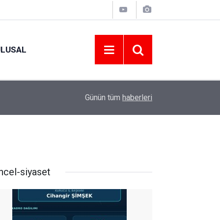
ULUSAL
09:09
ORDU ASKF’DEN İŞ DÜNYASINA AMATÖR SPO
Günün tüm
haberleri
ncel-siyaset