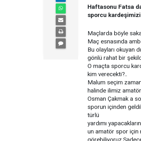
Haftasonu Fatsa d
sporcu kardeşimizin
Maçlarda böyle saka
Maç esnasında ambul
Bu olayları okuyan d
gönlü rahat bir şekil
O maçta sporcu karde
kim verecekti?..
Malum seçim zamanı 
halinde ilimiz amatö
Osman Çakmak a sor
sporun içinden geldik
türlü
yardımı yapacakların
un amatör spor için
görebiliyoruz.Sadec