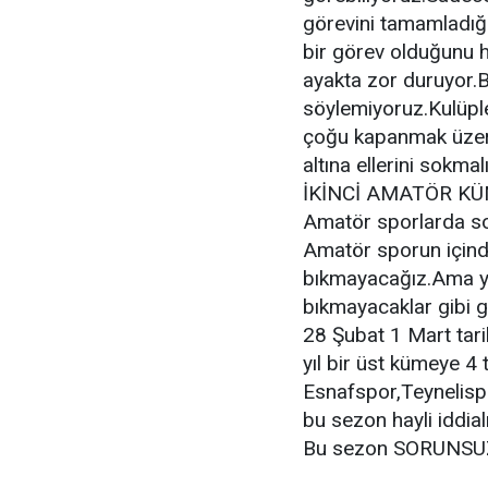
görevini tamamladığ
bir görev olduğunu h
ayakta zor duruyor.B
söylemiyoruz.Kulüpl
çoğu kapanmak üzere
altına ellerini sokma
İKİNCİ AMATÖR K
Amatör sporlarda sor
Amatör sporun içind
bıkmayacağız.Ama ye
bıkmayacaklar gibi g
28 Şubat 1 Mart tari
yıl bir üst kümeye 4 
Esnafspor,Teynelisp
bu sezon hayli iddialıl
Bu sezon SORUNSUZ 