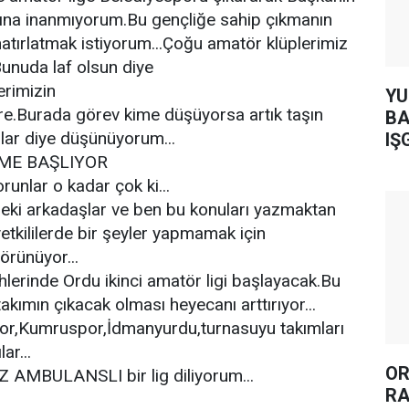
ına inanmıyorum.Bu gençliğe sahip çıkmanın
atırlatmak istiyorum...Çoğu amatör klüplerimiz
unuda laf olsun diye
erimizin
YUH AR
.Burada görev kime düşüyorsa artık taşın
BA
lılar diye düşünüyorum...
IŞ
ÜME BAŞLIYOR
unlar o kadar çok ki...
eki arkadaşlar ve ben bu konuları yazmaktan
tkililerde bir şeyler yapmamak için
örünüyor...
hlerinde Ordu ikinci amatör ligi başlayacak.Bu
takımın çıkacak olması heyecanı arttırıyor...
or,Kumruspor,İdmanyurdu,turnasuyu takımları
ar...
OR
AMBULANSLI bir lig diliyorum...
RA