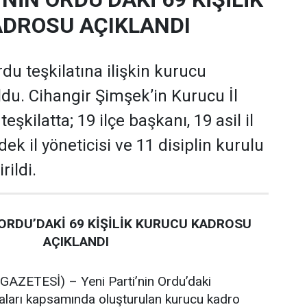
DROSU AÇIKLANDI
rdu teşkilatına ilişkin kurucu
oldu. Cihangir Şimşek’in Kurucu İl
şkilatta; 19 ilçe başkanı, 19 asil il
dek il yöneticisi ve 11 disiplin kurulu
rildi.
 ORDU’DAKİ 69 KİŞİLİK KURUCU KADROSU
AÇIKLANDI
ZETESİ) – Yeni Parti’nin Ordu’daki
maları kapsamında oluşturulan kurucu kadro