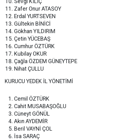
Sevgi KILIÇ
Zafer Onur ATASOY
Erdal YURTSEVEN
Gültekin BİNİCİ
Gökhan YILDIRIM
Çetin YÜCEBAŞ
Cumhur ÖZTÜRK
Kubilay OKUR
Çağla ÖZDEM GÜNEYTEPE
Nihat ÇULLU
KURUCU YEDEK İL YÖNETİMİ
Cemil ÖZTÜRK
Cahit MUSABAŞOĞLU
Cüneyt GÖNÜL
Akın AYDEMİR
Beril VAYNİ ÇOL
İsa SARAÇ