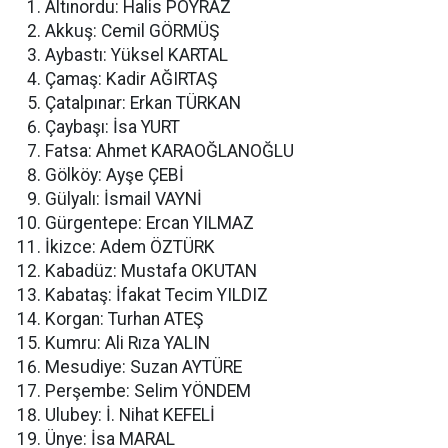
Altınordu: Halis POYRAZ
Akkuş: Cemil GÖRMÜŞ
Aybastı: Yüksel KARTAL
Çamaş: Kadir AĞIRTAŞ
Çatalpınar: Erkan TÜRKAN
Çaybaşı: İsa YURT
Fatsa: Ahmet KARAOĞLANOĞLU
Gölköy: Ayşe ÇEBİ
Gülyalı: İsmail VAYNİ
Gürgentepe: Ercan YILMAZ
İkizce: Adem ÖZTÜRK
Kabadüz: Mustafa OKUTAN
Kabataş: İfakat Tecim YILDIZ
Korgan: Turhan ATEŞ
Kumru: Ali Rıza YALIN
Mesudiye: Suzan AYTÜRE
Perşembe: Selim YÖNDEM
Ulubey: İ. Nihat KEFELİ
Ünye: İsa MARAL