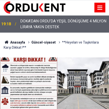
YENİ PARTİ’NİN ORDU’DAKİ 69 KİŞİLİK KURUCU
12:46
KADROSU AÇIKLANDI
Anasayfa
Güncel-siyaset
**Heyelan ve Taşkınlara
Karşı Dikkat !**