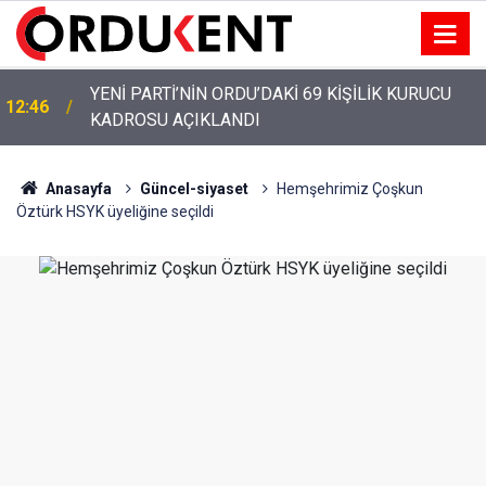
YENİ PARTİ’NİN ORDU’DAKİ 69 KİŞİLİK KURUCU
12:46
KADROSU AÇIKLANDI
YENİ PARTİ ALTINORDU’DA KURUCU YÖNETİMİNİ
12:22
AÇIKLADI
Anasayfa
Güncel-siyaset
Hemşehrimiz Çoşkun
Öztürk HSYK üyeliğine seçildi