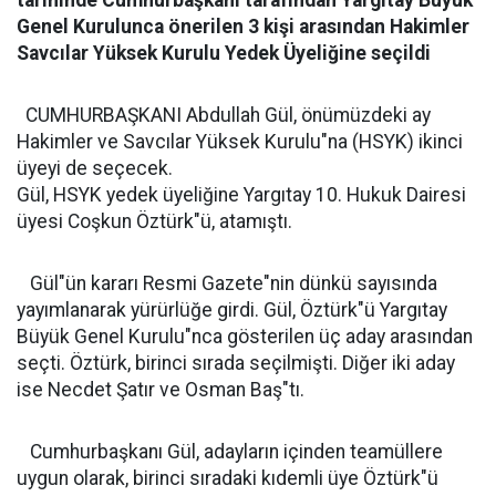
tarihinde Cumhurbaşkanı tarafından Yargıtay Büyük
Genel Kurulunca önerilen 3 kişi arasından Hakimler
Savcılar Yüksek Kurulu Yedek Üyeliğine seçildi
CUMHURBAŞKANI Abdullah Gül, önümüzdeki ay
Hakimler ve Savcılar Yüksek Kurulu"na (HSYK) ikinci
üyeyi de seçecek.
Gül, HSYK yedek üyeliğine Yargıtay 10. Hukuk Dairesi
üyesi Coşkun Öztürk"ü, atamıştı.
Gül"ün kararı Resmi Gazete"nin dünkü sayısında
yayımlanarak yürürlüğe girdi. Gül, Öztürk"ü Yargıtay
Büyük Genel Kurulu"nca gösterilen üç aday arasından
seçti. Öztürk, birinci sırada seçilmişti. Diğer iki aday
ise Necdet Şatır ve Osman Baş"tı.
Cumhurbaşkanı Gül, adayların içinden teamüllere
uygun olarak, birinci sıradaki kıdemli üye Öztürk"ü