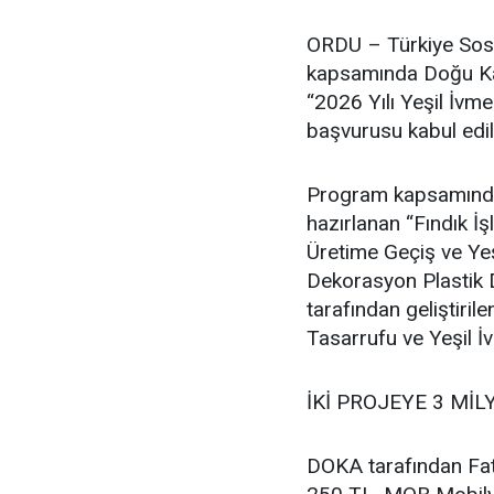
ORDU – Türkiye Sosy
kapsamında Doğu Kar
“2026 Yılı Yeşil İvm
başvurusu kabul edil
Program kapsamında F
hazırlanan “Fındık 
Üretime Geçiş ve Ye
Dekorasyon Plastik D
tarafından geliştir
Tasarrufu ve Yeşil İ
İKİ PROJEYE 3 MİL
DOKA tarafından Fat