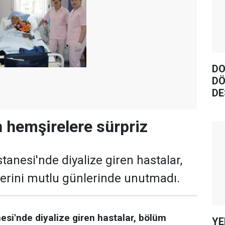
DO
DÖ
DE
 hemşirelere sürpriz
tanesi'nde diyalize giren hastalar,
erini mutlu günlerinde unutmadı.
si'nde diyalize giren hastalar, bölüm
YE