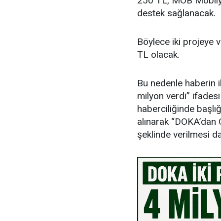
250 TL, MOB Mobilya
destek sağlanacak.
Böylece iki projeye 
TL olacak.
Bu nedenle haberin i
milyon verdi” ifades
haberciliğinde başlığ
alınarak “DOKA’dan O
şeklinde verilmesi d