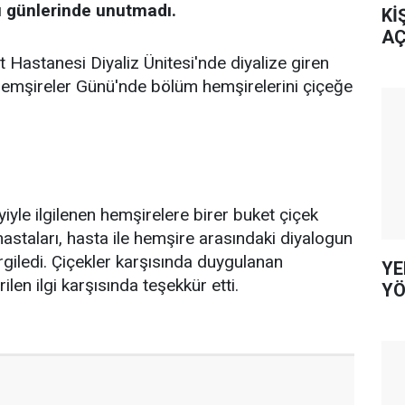
u günlerinde unutmadı.
Kİ
AÇ
 Hastanesi Diyaliz Ünitesi'nde diyalize giren
Hemşireler Günü'nde bölüm hemşirelerini çiçeğe
iyle ilgilenen hemşirelere birer buket çiçek
hastaları, hasta ile hemşire arasındaki diyalogun
rgiledi. Çiçekler karşısında duygulanan
YE
ilen ilgi karşısında teşekkür etti.
YÖ