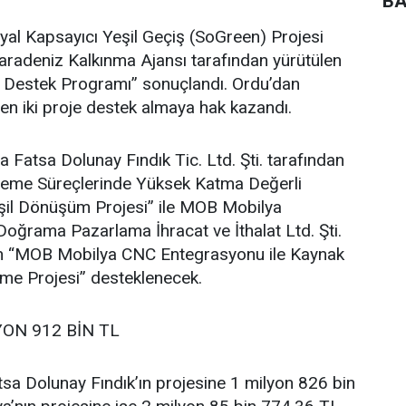
BA
al Kapsayıcı Yeşil Geçiş (SoGreen) Projesi
adeniz Kalkınma Ajansı tarafından yürütülen
e Destek Programı” sonuçlandı. Ordu’dan
en iki proje destek almaya hak kazandı.
atsa Dolunay Fındık Tic. Ltd. Şti. tarafından
İşleme Süreçlerinde Yüksek Katma Değerli
şil Dönüşüm Projesi” ile MOB Mobilya
oğrama Pazarlama İhracat ve İthalat Ltd. Şti.
ilen “MOB Mobilya CNC Entegrasyonu ile Kaynak
vme Projesi” desteklenecek.
YON 912 BİN TL
sa Dolunay Fındık’ın projesine 1 milyon 826 bin