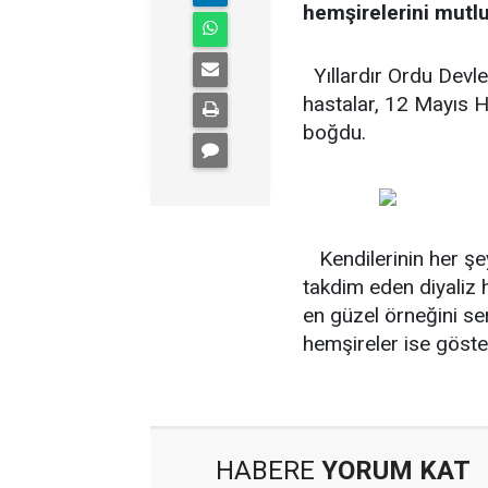
hemşirelerini mutl
Yıllardır Ordu Devlet
hastalar, 12 Mayıs 
boğdu.
Kendilerinin her şey
takdim eden diyaliz 
en güzel örneğini se
hemşireler ise göster
HABERE
YORUM KAT