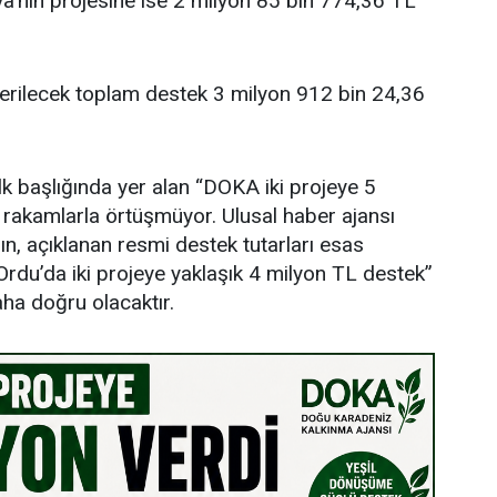
’nın projesine ise 2 milyon 85 bin 774,36 TL
verilecek toplam destek 3 milyon 912 bin 24,36
lk başlığında yer alan “DOKA iki projeye 5
i rakamlarla örtüşmüyor. Ulusal haber ajansı
ın, açıklanan resmi destek tutarları esas
rdu’da iki projeye yaklaşık 4 milyon TL destek”
aha doğru olacaktır.