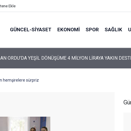
itene Ekle
GÜNCEL-SIYASET
EKONOMI
SPOR
SAĞLIK
ARTİ’NİN ORDU’DAKİ 69 KİŞİLİK KURUCU KADROSU AÇIKLANDI
n hemşirelere sürpriz
Gü