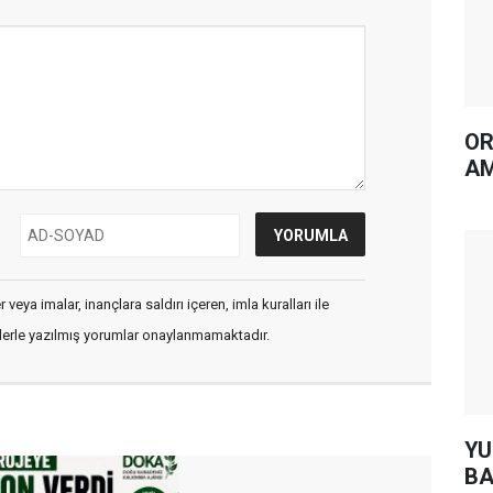
OR
AM
veya imalar, inançlara saldırı içeren, imla kuralları ile
flerle yazılmış yorumlar onaylanmamaktadır.
YUH AR
BA