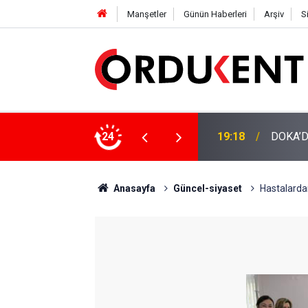
Manşetler
Günün Haberleri
Arşiv
S
NÜŞÜME 4 MİLYON LİRAYA YAKIN DESTEK
24
12:46
YENİ P
Anasayfa
Güncel-siyaset
Hastalarda