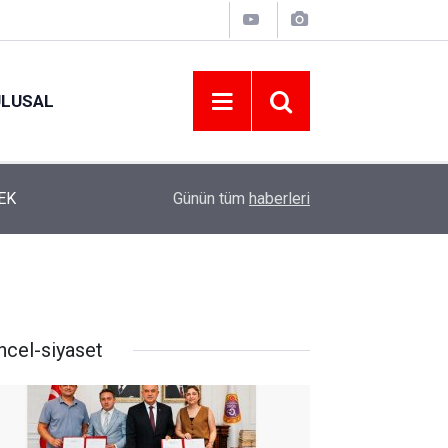
ULUSAL
12:22
YENİ PARTİ ALTINORDU’DA KURUCU YÖNETİMİ
Günün tüm
haberleri
ncel-siyaset