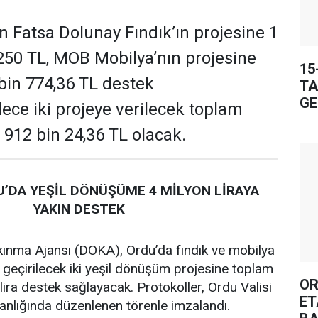
 Fatsa Dolunay Fındık’ın projesine 1
250 TL, MOB Mobilya’nın projesine
15
 bin 774,36 TL destek
TA
GE
ece iki projeye verilecek toplam
 912 bin 24,36 TL olacak.
’DA YEŞİL DÖNÜŞÜME 4 MİLYON LİRAYA
YAKIN DESTEK
ınma Ajansı (DOKA), Ordu’da fındık ve mobilya
 geçirilecek iki yeşil dönüşüm projesine toplam
OR
lira destek sağlayacak. Protokoller, Ordu Valisi
ET
lığında düzenlenen törenle imzalandı.