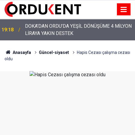
DOKA’DAN ORDU’DA YEŞİL DÖNÜŞÜME 4 MİLYON
19:18
LİRAYA YAKIN DESTEK
YENİ PARTİ’NİN ORDU’DAKİ 69 KİŞİLİK KURUCU
12:46
KADROSU AÇIKLANDI
Anasayfa
Güncel-siyaset
Hapis Cezası çalışma cezası
oldu